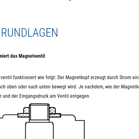
 in Kontakt mit dem öffentlichen Trinkwassernetz kommt.
inbaulage ist beliebig. Ideal ist ein horizontaler Einbau, bei allen
l kommen, das aber technisch unkritisch ist.
 GRUNDLAGEN
niert das Magnetventil
entil funktioniert wie folgt: Der Magnetkopf erzeugt durch Strom e
ach oben oder nach unten bewegt wird. Je nachdem, wie der Magnetkopf
r und der Eingangsdruck am Ventil entgegen.