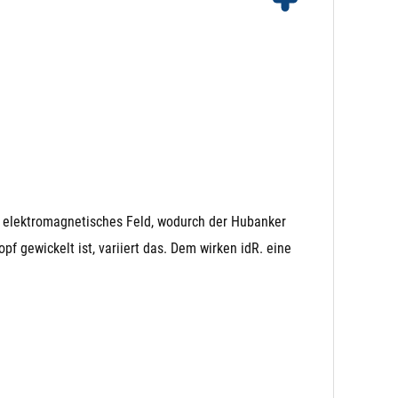
 anderen Varianten kann es zu einem Brummen im
in elektromagnetisches Feld, wodurch der Hubanker
 gewickelt ist, variiert das. Dem wirken idR. eine