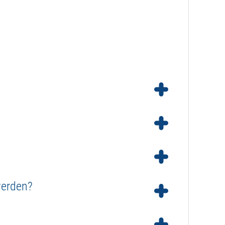
öpfe sind darauf ausgelegt, es besteht somit keine
ck nur in eine Richtung halten können und Unterdruck
enötigt relativ viel Strom, daher empfehlen wir für
werden?
 Verwendung eines elektrischen (Motor)Kugelhahns.
netventile in Edelstahl, speziell mit EPDM-
h eingesetzt werden, allerdings nur, wenn dieses