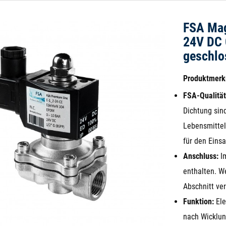
FSA Mag
24V DC 
geschlo
Produktmer
FSA-Qualität
Dichtung sind
Lebensmittel
für den Einsa
Anschluss:
Im
enthalten. W
Abschnitt ver
Funktion:
Ele
nach Wicklu