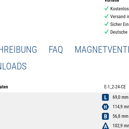
Vorteile
Kostenlos
Versand i
Sicher Ei
Deutsche 
HREIBUNG
FAQ
MAGNETVENTI
LOADS
aten
E-1_2-24-CE
69,0 mm
114,9 m
56,8 mm
102,9 m