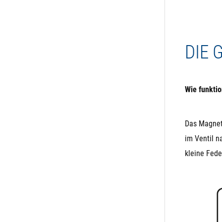
nicht
Die E
Venti
DIE
Wie funktio
Das Magnetv
im Ventil n
kleine Fede