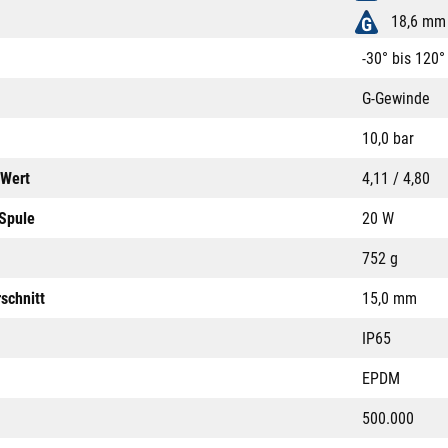
18,6 mm
-30° bis 120°
G-Gewinde
10,0 bar
-Wert
4,11 / 4,80
 Spule
20 W
752 g
schnitt
15,0 mm
IP65
EPDM
500.000