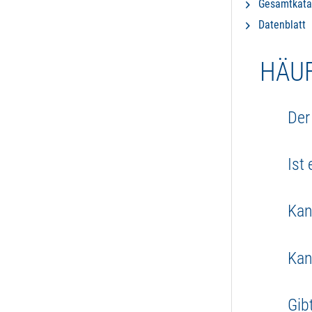
Gesamtkata
Datenblatt
HÄUF
Der
Ja, d
Ist
Gefah
Das f
Kan
gener
Ja, d
Kan
Anwen
Aktue
Gib
Dicht