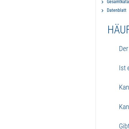
Gesamtkata
Datenblatt
HÄUF
Der
Ja, d
Ist
Gefah
Das f
Kan
gener
Ja, d
Kan
Anwen
Aktue
Gib
Dicht