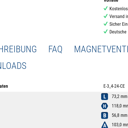
Vorteile
Kostenlos
Versand i
Sicher Ei
Deutsche 
HREIBUNG
FAQ
MAGNETVENTI
LOADS
aten
E-3_4-24-CE
73,2 mm
118,0 m
56,8 mm
103,0 m