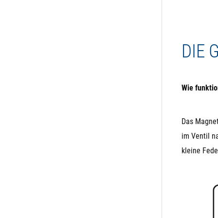
nicht
Die E
Venti
DIE
Wie funktio
Das Magnetv
im Ventil n
kleine Fede