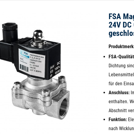
FSA Mag
24V DC 
geschlo
Produktmer
FSA-Qualität
Dichtung sind
Lebensmittel
für den Einsa
Anschluss:
Im
enthalten. W
Abschnitt ver
Funktion:
Ele
nach Wicklu