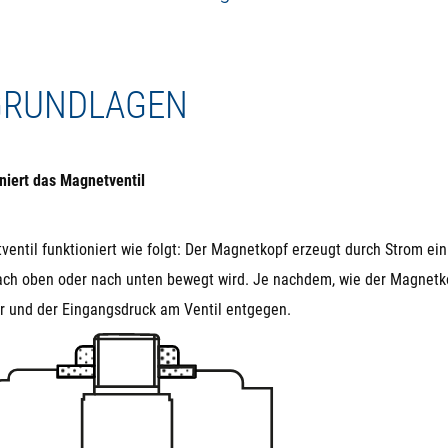
 in Kontakt mit dem öffentlichen Trinkwassernetz kommt.
inbaulage ist beliebig. Ideal ist ein horizontaler Einbau, bei allen
l kommen, das aber technisch unkritisch ist.
 GRUNDLAGEN
niert das Magnetventil
entil funktioniert wie folgt: Der Magnetkopf erzeugt durch Strom e
ach oben oder nach unten bewegt wird. Je nachdem, wie der Magnetkopf
r und der Eingangsdruck am Ventil entgegen.