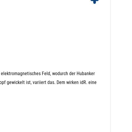
 anderen Varianten kann es zu einem Brummen im
in elektromagnetisches Feld, wodurch der Hubanker
 gewickelt ist, variiert das. Dem wirken idR. eine