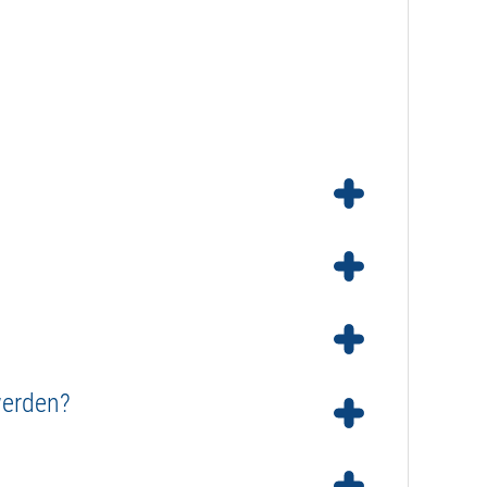
öpfe sind darauf ausgelegt, es besteht somit keine
ck nur in eine Richtung halten können und Unterdruck
enötigt relativ viel Strom, daher empfehlen wir für
werden?
 Verwendung eines elektrischen (Motor)Kugelhahns.
netventile in Edelstahl, speziell mit EPDM-
h eingesetzt werden, allerdings nur, wenn dieses