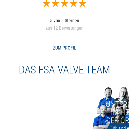
5 von 5 Sternen
aus 12 Bewertungen
ZUM PROFIL
DAS FSA-VALVE TEAM
UNTER
IM H
DER O
Wir sind 