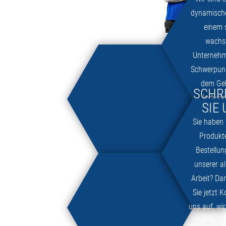
dynamisch
einem 
wachs
Unternehm
Schwerpunk
dem Geb
SCHR
Industr
SIE 
Verfahrens
Sie haben
dem Zuku
Produkte
sparsame B
Bestellun
unserer al
Arbeit? D
Sie jetzt 
uns auf, wi
über jede 