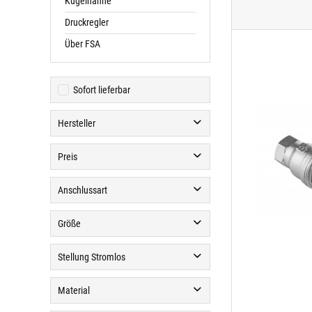
Kugelhähne
Druckregler
Über FSA
Sofort lieferbar
Hersteller
Fluid Systems & Automation GmbH
Preis
Anschlussart
von
47,90 €
bis
284,90 €
G-Gewinde
Größe
Milchgewinde
DN 15
Stellung Stromlos
DN 20
Stromlos geschlossen
Material
DN 25
Stromlos offen
DN 32