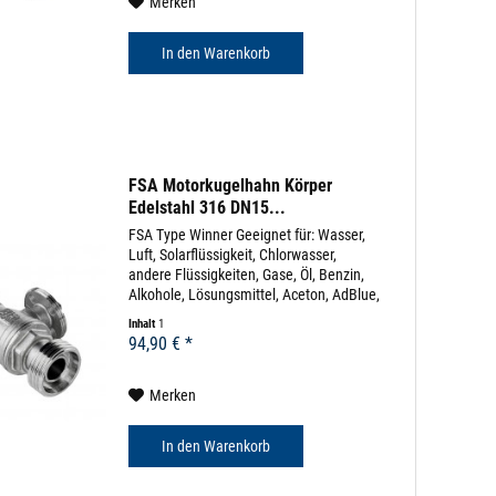
Merken
In den
Warenkorb
FSA Motorkugelhahn Körper
Edelstahl 316 DN15...
FSA Type Winner Geeignet für: Wasser,
Luft, Solarflüssigkeit, Chlorwasser,
andere Flüssigkeiten, Gase, Öl, Benzin,
Alkohole, Lösungsmittel, Aceton, AdBlue,
uvm (diverse Beständigkeitslisten)
Inhalt
1
Körpermaterial: Edelstahl 316 Dichtung:
94,90 € *
EPDM...
Merken
In den
Warenkorb