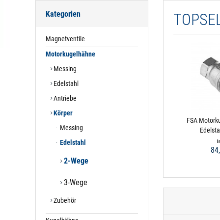
Kategorien
TOPSE
Magnetventile
Motorkugelhähne
Messing
Edelstahl
Antriebe
Körper
FSA Motork
Messing
Edelsta
Edelstahl
I
84
2-Wege
3-Wege
Zubehör