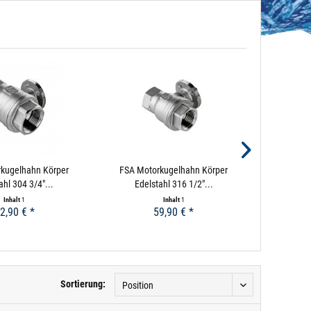
kugelhahn Körper
FSA Motorkugelhahn Körper
FSA Mot
ahl 304 3/4"...
Edelstahl 316 1/2"...
Edels
Inhalt
1
Inhalt
1
2,90 € *
59,90 € *
Sortierung: