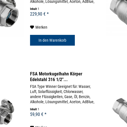
Alkohole, Lösungsmittel, Aceton, AdBlue,
uvm (diverse Beständigkeitslisten)
Inhalt
1
Körpermaterial: Edelstahl 304 Dichtung:
229,90 € *
EPDM...
Merken
In den
Warenkorb
FSA Motorkugelhahn Körper
Edelstahl 316 1/2"...
FSA Type Winner Geeignet für: Wasser,
Luft, Solarflüssigkeit, Chlorwasser,
andere Flüssigkeiten, Gase, Öl, Benzin,
Alkohole, Lösungsmittel, Aceton, AdBlue,
uvm (diverse Beständigkeitslisten)
Inhalt
1
Körpermaterial: Edelstahl 316 Dichtung:
59,90 € *
EPDM...