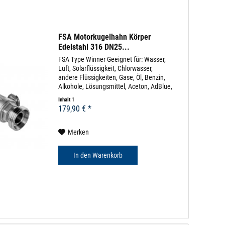
FSA Motorkugelhahn Körper
Edelstahl 316 DN25...
FSA Type Winner Geeignet für: Wasser,
Luft, Solarflüssigkeit, Chlorwasser,
andere Flüssigkeiten, Gase, Öl, Benzin,
Alkohole, Lösungsmittel, Aceton, AdBlue,
uvm (diverse Beständigkeitslisten)
Inhalt
1
Körpermaterial: Edelstahl 316 Dichtung:
179,90 € *
EPDM...
Merken
In den
Warenkorb