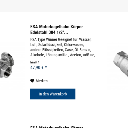
FSA Motorkugelhahn Körper
Edelstahl 304 1/2"...
FSA Type Winner Geeignet für: Wasser,
Luft, Solarflüssigkeit, Chlorwasser,
andere Flüssigkeiten, Gase, Öl, Benzin,
Alkohole, Lösungsmittel, Aceton, AdBlue,
uvm (diverse Beständigkeitslisten)
Inhalt
1
Körpermaterial: Edelstahl 304 Dichtung:
47,90 € *
EPDM...
Merken
In den
Warenkorb