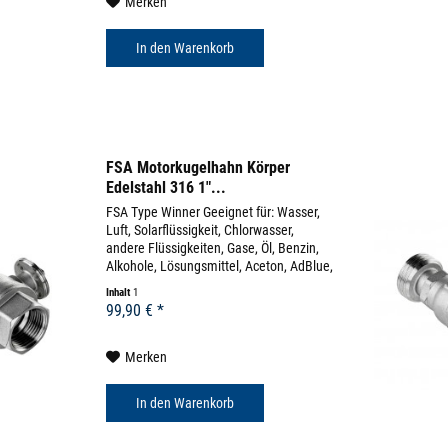
Merken
In den
Warenkorb
FSA Motorkugelhahn Körper
Edelstahl 316 1"...
FSA Type Winner Geeignet für: Wasser,
Luft, Solarflüssigkeit, Chlorwasser,
andere Flüssigkeiten, Gase, Öl, Benzin,
Alkohole, Lösungsmittel, Aceton, AdBlue,
uvm (diverse Beständigkeitslisten)
Inhalt
1
Körpermaterial: Edelstahl 316 Dichtung:
99,90 € *
EPDM...
Merken
In den
Warenkorb