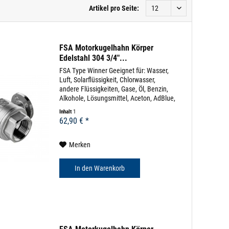
Artikel pro Seite:
FSA Motorkugelhahn Körper
Edelstahl 304 3/4"...
FSA Type Winner Geeignet für: Wasser,
Luft, Solarflüssigkeit, Chlorwasser,
andere Flüssigkeiten, Gase, Öl, Benzin,
Alkohole, Lösungsmittel, Aceton, AdBlue,
uvm (diverse Beständigkeitslisten)
Inhalt
1
Körpermaterial: Edelstahl 304 Dichtung:
62,90 € *
EPDM...
Merken
In den
Warenkorb