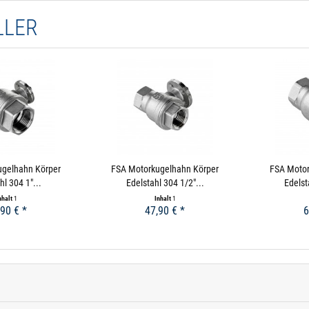
LLER
ugelhahn Körper
FSA Motorkugelhahn Körper
FSA Motor
hl 304 1"...
Edelstahl 304 1/2"...
Edelst
nhalt
1
Inhalt
1
,90 € *
47,90 € *
6