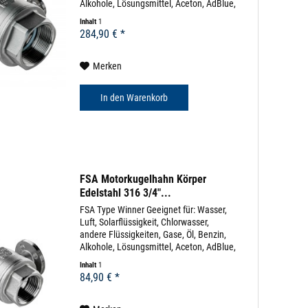
Alkohole, Lösungsmittel, Aceton, AdBlue,
uvm (diverse Beständigkeitslisten)
Inhalt
1
Körpermaterial: Edelstahl 304 Dichtung:
284,90 € *
EPDM...
Merken
In den
Warenkorb
FSA Motorkugelhahn Körper
Edelstahl 316 3/4"...
FSA Type Winner Geeignet für: Wasser,
Luft, Solarflüssigkeit, Chlorwasser,
andere Flüssigkeiten, Gase, Öl, Benzin,
Alkohole, Lösungsmittel, Aceton, AdBlue,
uvm (diverse Beständigkeitslisten)
Inhalt
1
Körpermaterial: Edelstahl 316 Dichtung:
84,90 € *
EPDM...