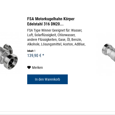
FSA Motorkugelhahn Körper
Edelstahl 316 DN20...
FSA Type Winner Geeignet für: Wasser,
Luft, Solarflüssigkeit, Chlorwasser,
andere Flüssigkeiten, Gase, Öl, Benzin,
Alkohole, Lösungsmittel, Aceton, AdBlue,
uvm (diverse Beständigkeitslisten)
Inhalt
1
Körpermaterial: Edelstahl 316 Dichtung:
139,90 € *
EPDM...
Merken
In den
Warenkorb