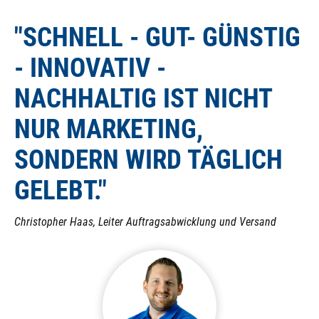
kann! Auch ist es nicht möglich, ein NC (stromlos
"SCHNELL - GUT- GÜNSTIG
geschlossenes) Magnetventil auf ein NO (stromlos
offenes) Magnetventil umzubauen, da die integrierte
- INNOVATIV -
Feder in eine andere Richtung wirkt.
NACHHALTIG IST NICHT
NUR MARKETING,
SONDERN WIRD TÄGLICH
GELEBT."
Christopher Haas, Leiter Auftragsabwicklung und Versand