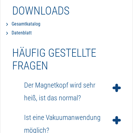
DOWNLOADS
Gesamtkatalog
Datenblatt
HÄUFIG GESTELLTE
FRAGEN
Der Magnetkopf wird sehr
heiß, ist das normal?
Ja, der Magnetkopf kann im Einsatz bis zu 85 °C
Ist eine Vakuumanwendung
heiß werden. Die Magnetköpfe sind darauf
ausgelegt, es besteht somit keine Gefahr.
möglich?