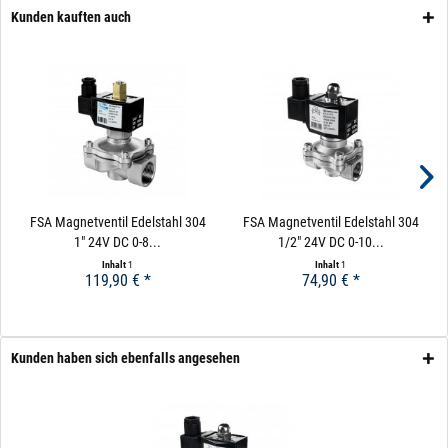
Einsatz eines Magnetventils und elektrischen
Kunden kauften auch
Kugelhahns sprechen. Um das Thema übersichtlich zu
gestalten, finden Sie im oberen Bereich die Kriterien für
Magnetventile und die Ausschlusskriterien. Im nächsten
Abschnitt dann die Kriterien für und gegen elektrische
Kugelhähne.
FSA Magnetventil Edelstahl 304
FSA Magnetventil Edelstahl 304
1" 24V DC 0-8...
1/2" 24V DC 0-10...
Inhalt
1
Inhalt
1
119,90 € *
74,90 € *
Kunden haben sich ebenfalls angesehen