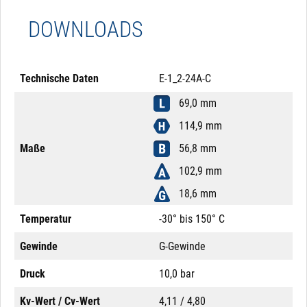
DOWNLOADS
Technische Daten
E-1_2-24A-C
69,0 mm
114,9 mm
Maße
56,8 mm
102,9 mm
18,6 mm
Temperatur
-30° bis 150° C
Gewinde
G-Gewinde
Druck
10,0 bar
Kv-Wert / Cv-Wert
4,11 / 4,80