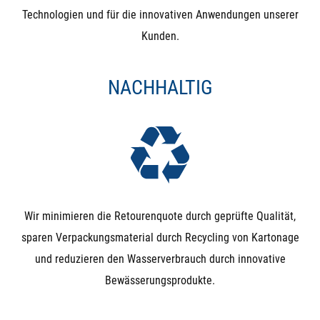
nach dem Befüllen eines Behälters), drückt dieser das
Technologien und für die innovativen Anwendungen unserer
Magnetventil wieder auf. Der Kugelhahn hingegen ist
Kunden.
nach Betätigung in beiden Richtungen dicht.
NACHHALTIG
Unterdruck: Bei Unterdruck (Saugen auf der
Ausgangsseite) wird die Funktion schwer vorhersagbar.
Besonders bei NO-Magnetventilen kann es durchaus
passieren, dass ein Unterdruck auf der Ausgangsseite
die Membrane nach unten zieht und das Ventil
unbeabsichtigt schließt.
Wir minimieren die Retourenquote durch geprüfte Qualität,
Manuelle (Not)Betätigung: Das Magnetventil wird
sparen Verpackungsmaterial durch Recycling von Kartonage
ausschließlich durch Magnetkraft geschlossen und
und reduzieren den Wasserverbrauch durch innovative
geöffnet (bzw. durch die Feder, die der Magnetkraft
Bewässerungsprodukte.
entgegenwirkt). Das bedeutet, dass ein Magnetventil
von Hand (bei Stromausfall) nicht betätigt werden