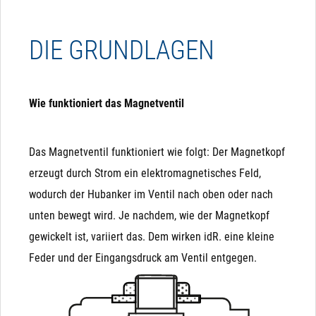
Die Einbaulage ist beliebig. Ideal ist ein
Trinkwasserbereich eingesetzt werden, allerdings
horizontaler Einbau, bei allen anderen Varianten
nur, wenn dieses nicht in Kontakt mit dem
DIE GRUNDLAGEN
kann es zu einem Brummen im Ventil kommen,
öffentlichen Trinkwassernetz kommt.
das aber technisch unkritisch ist.
Wie funktioniert das Magnetventil
Das Magnetventil funktioniert wie folgt: Der Magnetkopf
erzeugt durch Strom ein elektromagnetisches Feld,
wodurch der Hubanker im Ventil nach oben oder nach
unten bewegt wird. Je nachdem, wie der Magnetkopf
gewickelt ist, variiert das. Dem wirken idR. eine kleine
Feder und der Eingangsdruck am Ventil entgegen.