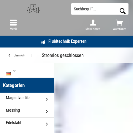
Menü
Mein Konto
Warenkorb
Fluidtechnik Experten
Stromlos geschlossen
Übersicht
DE
Kategorien
Magnetventile
Messing
Edelstahl