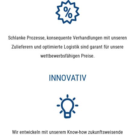
Magnetventile mit einem T-Stück so verbauen, dass Sie
ein 3-Wege-Ventil simulieren.
Lange Einschaltdauern: Der Kopf des Magnetventils
benötigt während der kompletten Betätigung Strom. Da
Schlanke Prozesse, konsequente Verhandlungen mit unseren
die Leistung zum Öffnen aber nur kurz benötigt wird,
Zulieferern und optimierte Logistik sind garant für unsere
wird diese anschließend in Form von Wärme frei. Das
wettbewerbsfähigen Preise.
Resultat: Der Kopf wird sehr warm (bis zu 70°C) und
benötigt die komplette Zeit Strom. Wenn Sie also ein
INNOVATIV
Ventil benötigen, dass nur selten schaltet und dann
lange in der Stellung bleibt, sollten Sie den Kugelhahn
wählen.
Druckhaltung in beiden Richtungen: Magnetventile
halten Differenzdruck nur in Flussrichtung. Entsteht ein
Gegendruck, der höher, als der Eingangsdruck ist (z.B.
Wir entwickeln mit unserem Know-how zukunftsweisende