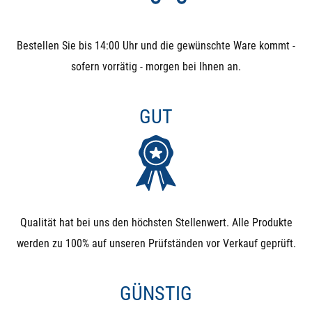
MAGNETVENTILE
Bestellen Sie bis 14:00 Uhr und die gewünschte Ware kommt -
Wenn eines dieser Kriterien bei Ihnen kritisch ist, sollten
sofern vorrätig - morgen bei Ihnen an.
Sie keine Magnetventile verwenden und lieber auf
elektrische Kugelhähne ausweichen:
GUT
Partikel im Medium: Schmutz, Sand, Äste, … können
sich zwischen Membrane und Sitz setzen und sorgen
dafür, dass das Ventil nicht mehr ausreichend dicht
schließt. Daher bitte immer einen Filter davor
Qualität hat bei uns den höchsten Stellenwert. Alle Produkte
verbauen, wenn Partikel zu befürchten sind.
werden zu 100% auf unseren Prüfständen vor Verkauf geprüft.
3-Wege-Umschalt-Ventile: Wenn Sie eine Umschaltung
(3-Wege-Ventil) benötigen, sollten Sie 3-Wege-
GÜNSTIG
Kugelhähne verwenden. Alternativ können Sie 2