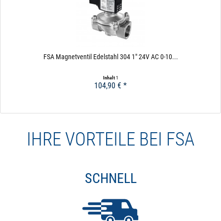
FSA Magnetventil Edelstahl 304 1" 24V AC 0-10...
Inhalt
1
104,90 € *
Pro Magnetventil
häufige Schaltzyklen: Magnetventil >500.000,
Kugelhahn > 20.000
IHRE VORTEILE BEI FSA
schnelles Schalten: Magnetventil 50 Millisekunden
benötigt wenig Platz
SCHNELL
AUSSCHLUSSKRITERIEN FÜR