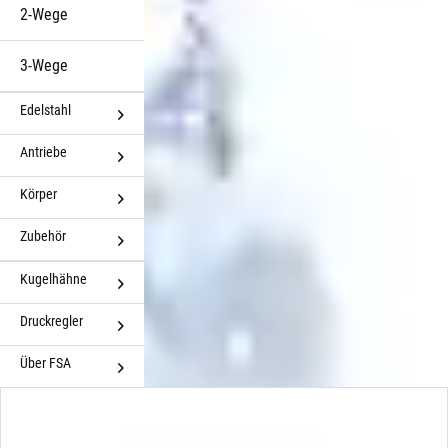
2-Wege
3-Wege
Edelstahl
Antriebe
Körper
Zubehör
Kugelhähne
Druckregler
Über FSA