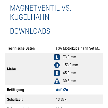
MAGNETVENTIL VS.
KUGELHAHN
DOWNLOADS
Technische Daten
FSA Motorkugelhahn Set Messing 1" 24V AC Auf-/Zu Mutter Messing
73,0 mm
153,0 mm
Maße
45,0 mm
30,3 mm
Betätigung
Auf-/Zu
Schaltzeit
13 Sek