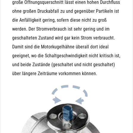
große Öffnungsquerschnitt lässt einen hohen Durchfluss
nach dem Befüllen eines Behälters), drückt dieser das
ohne großen Druckabfall zu und gegenüber Partikeln ist
Magnetventil wieder auf. Der Kugelhahn hingegen ist
die Anfälligkeit gering, sofern diese nicht zu groß
nach Betätigung in beiden Richtungen dicht.
werden. Der Stromverbrauch ist sehr gering und im
Unterdruck: Bei Unterdruck (Saugen auf der
geschalteten Zustand wird gar kein Strom verbraucht.
Ausgangsseite) wird die Funktion schwer vorhersagbar.
Damit sind die Motorkugelhähne überall dort ideal
Besonders bei NO-Magnetventilen kann es durchaus
geeignet, wo die Schaltgeschwindigkeit nicht kritisch ist,
passieren, dass ein Unterdruck auf der Ausgangsseite
und beide Zustände (geschaltet und nicht geschaltet)
die Membrane nach unten zieht und das Ventil
über längere Zeiträume vorkommen können.
unbeabsichtigt schließt
Manuelle (Not)Betätigung: Das Magnetventil wird
Kondensator
ausschließlich durch Magnetkraft geschlossen und
Unsere Variante mit Kondensator ist ideal geeignet für
geöffnet (bzw. durch die Feder, die der Magnetkraft
Einsatzzwecke, in denen der Kugelhahn bei Stromausfall
entgegen wirkt). Das bedeutet, dass ein Magnetventil
zurückfahren muss. Der Antrieb verfügt nur über 2 Adern
von Hand (bei Stromausfall) nicht betätigt werden
("+" bzw. "L" und "-" bzw. "N") und wird mit einem Schalter