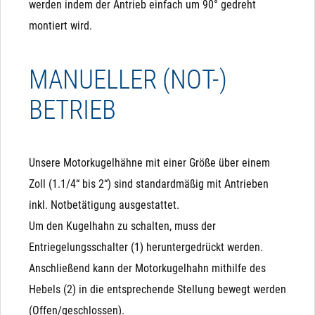
werden indem der Antrieb einfach um 90° gedreht
montiert wird.
MANUELLER (NOT-)
BETRIEB
Analogansteuerung
Pro Kugelhahn
Die Variante mit Analogansteuerung ist dafür gedacht,
Sehr geringer Stromverbrauch: ca. 3-5 Watt, jeweils nur
den Kugelhahn gezielt auf eine bestimmte Stellung (z.B.
10 Sekunden pro Schaltvorgang
Unsere Motorkugelhähne mit einer Größe über einem
50% geöffnet) zu fahren. Dazu verfügt sie je nach Typ
Zoll (1.1/4“ bis 2“) sind standardmäßig mit Antrieben
über 4-5 Adern, von denen 2 Adern mit "+" bzw. "L" und "-
Großer Durchfluss: Es steht die komplette Bohrung zur
inkl. Notbetätigung ausgestattet.
" bzw. "N" den Antrieb permanent mit Strom versorgen.
Verfügung
Um den Kugelhahn zu schalten, muss der
Eine weitere Ader ist als Eingang mit 0 (2) bis 10 V
Entriegelungsschalter (1) heruntergedrückt werden.
3-Wege Variante verfügbar: Für Umschaltvorgänge
gedacht und je nach Typ eine zusätzliche für 4 bis 20
Anschließend kann der Motorkugelhahn mithilfe des
mA. Je nach anliegender Spannung / Strom fährt dieser
Manuelle (Not)Betätigung: Man kann den Kopf von
Hebels (2) in die entsprechende Stellung bewegt werden
Antrieb in die entsprechende Prozentuale
Hand abschrauben und mit einer Zange das Ventil
(Offen/geschlossen).