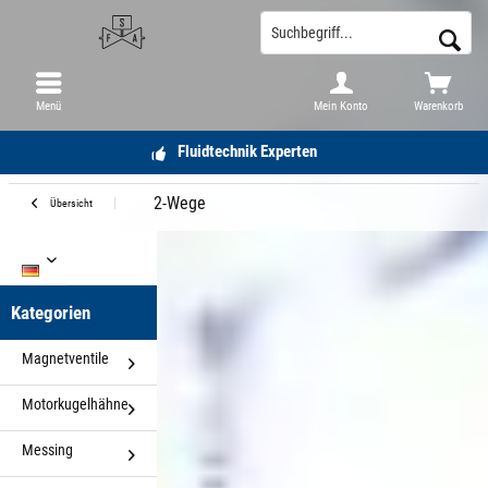
Menü
Mein Konto
Warenkorb
Fluidtechnik Experten
2-Wege
Übersicht
DE
Kategorien
Magnetventile
Motorkugelhähne
Messing