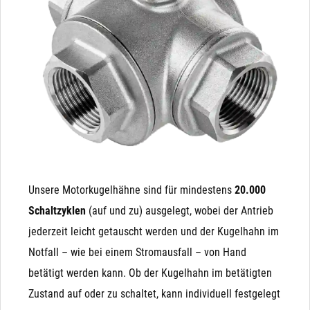
kann! Auch ist es nicht möglich, ein NC (stromlos
sehr einfach angesteuert. Wenn Strom anliegt, fährt der
geschlossenes) Magnetventil auf ein NO (stromlos
Kugelhahn die 90° bis zum Endanschlag und der
offenes) Magnetventil umzubauen, da die integrierte
Kondensator wird parallel aufgeladen. Wenn der Strom
Feder in eine andere Richtung wirkt.
abgeschalten wird (oder ausfällt), fährt der Antrieb mit
der Energie des geladenen Kondensators (ähnlich einer
Batterie) von Alleine zurück.
Unsere Motorkugelhähne sind für mindestens
20.000
Schaltzyklen
(auf und zu) ausgelegt, wobei der Antrieb
jederzeit leicht getauscht werden und der Kugelhahn im
Notfall – wie bei einem Stromausfall – von Hand
betätigt werden kann. Ob der Kugelhahn im betätigten
Zustand auf oder zu schaltet, kann individuell festgelegt