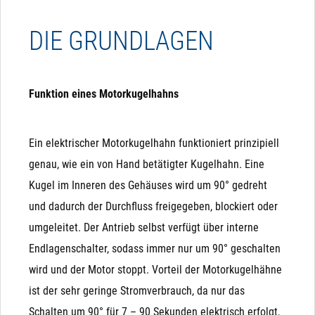
werden.
Durchfluss einer Flüssigkeit oder eines Gases
MAGNETVENTILE
DIE GRUNDLAGEN
mithilfe einer drehbaren Kugel mit einer Bohrung
steuert. Sie können mit einem Handgriff bedient
Wenn eines dieser Kriterien bei Ihnen kritisch ist, sollten
werden oder mit einem elektrischen oder
sie keine Magnetventile verwenden und lieber auf
Funktion eines Motorkugelhahns
pneumatischen Antrieb automatisiert werden.
elektrische Kugelhähne ausweichen:
Ein elektrischer Motorkugelhahn funktioniert prinzipiell
Partikel im Medium: Schmutz, Sand, Äste, ... können
genau, wie ein von Hand betätigter Kugelhahn. Eine
sich zwischen Membrane und Sitz setzen und sorgen
Kugel im Inneren des Gehäuses wird um 90° gedreht
dafür, dass das Ventil nicht mehr ausreichend dicht
und dadurch der Durchfluss freigegeben, blockiert oder
schließt. Daher bitte immer einen Filter davor
umgeleitet. Der Antrieb selbst verfügt über interne
verbauen, wenn Partikel zu befürchten sind.
Endlagenschalter, sodass immer nur um 90° geschalten
Richtungskontrolle
3-Wege-Umschalt-Ventile: Wenn Sie eine Umschaltung
wird und der Motor stoppt. Vorteil der Motorkugelhähne
Die Variante Richtungskontrolle benötigt ebenfalls 3
(3-Wege-Ventil) benötigen, sollten Sie 3-Wege-
ist der sehr geringe Stromverbrauch, da nur das
Adern, wobei hier nur "-" oder "N" permanent anliegen
Kugelhähne verwenden. Alternativ können Sie 2
Schalten um 90° für 7 – 90 Sekunden elektrisch erfolgt,