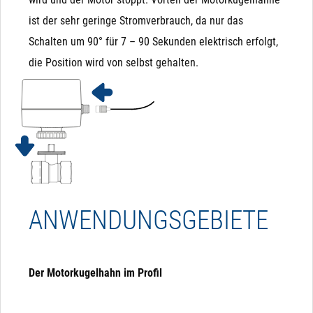
benötigt wenig Platz
ist der sehr geringe Stromverbrauch, da nur das
Schalten um 90° für 7 – 90 Sekunden elektrisch erfolgt,
AUSSCHLUSSKRITERIEN FÜR
die Position wird von selbst gehalten.
MAGNETVENTILE
Wenn eines dieser Kriterien bei Ihnen kritisch ist, sollten
sie keine Magnetventile verwenden und lieber auf
elektrische Kugelhähne ausweichen:
ANWENDUNGSGEBIETE
Partikel im Medium: Schmutz, Sand, Äste, ... können
sich zwischen Membrane und Sitz setzen und sorgen
dafür, dass das Ventil nicht mehr ausreichend dicht
Der Motorkugelhahn im Profil
schließt. Daher bitte immer einen Filter davor
verbauen, wenn Partikel zu befürchten sind.