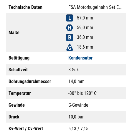
Technische Daten
FSA Motorkugelhahn Set Edelstahl 304 1/2" 9 - 28V AC/DC Kondensator Mutter Messing M12x1 8-Pol
57,0 mm
59,0 mm
Maße
36,0 mm
18,6 mm
Betätigung
Kondensator
Schaltzeit
8 Sek
Bohrungsdurchmesser
14,0 mm
Temperatur
-30° bis 120° C
Gewinde
G-Gewinde
Druck
10,0 bar
Kv-Wert / Cv-Wert
6,13 / 7,15