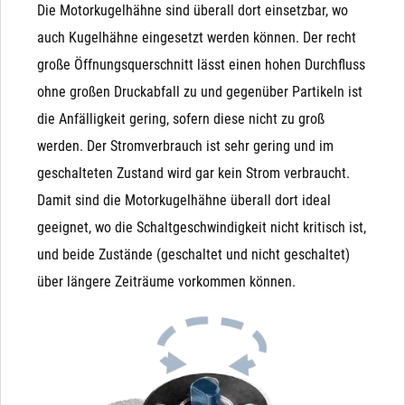
Die Motorkugelhähne sind überall dort einsetzbar, wo
3-Wege-Umschalt-Ventile: Wenn Sie eine Umschaltung
auch Kugelhähne eingesetzt werden können. Der recht
(3-Wege-Ventil) benötigen, sollten Sie 3-Wege-
große Öffnungsquerschnitt lässt einen hohen Durchfluss
Kugelhähne verwenden. Alternativ können Sie 2
ohne großen Druckabfall zu und gegenüber Partikeln ist
Magnetventile mit einem T-Stück so verbauen, dass Sie
die Anfälligkeit gering, sofern diese nicht zu groß
ein 3-Wege-Ventil simulieren
werden. Der Stromverbrauch ist sehr gering und im
Lange Einschaltdauern: Der Kopf des Magnetventils
geschalteten Zustand wird gar kein Strom verbraucht.
benötigt während der kompletten Betätigung Strom. Da
Damit sind die Motorkugelhähne überall dort ideal
die Leistung zum Öffnen aber nur kurz benötigt wird,
geeignet, wo die Schaltgeschwindigkeit nicht kritisch ist,
wird diese anschließend in Form von Wärme frei. Das
und beide Zustände (geschaltet und nicht geschaltet)
Resultat: Der Kopf wird sehr warm (bis zu 70°C) und
über längere Zeiträume vorkommen können.
benötigt die komplette Zeit Strom. Wenn Sie also ein
Ventil benötigen, dass nur selten schaltet und dann
lange in der Stellung bleibt, sollten Sie den Kugelhahn
wählen.