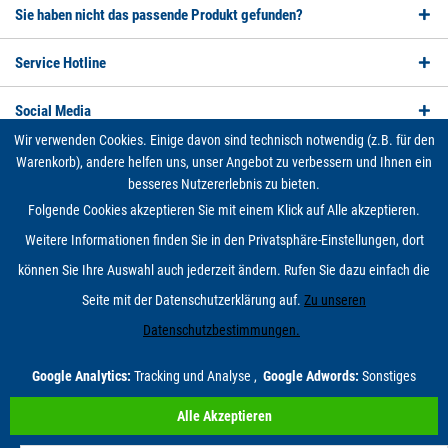
Sie haben nicht das passende Produkt gefunden?
Service Hotline
Social Media
Wir verwenden Cookies. Einige davon sind technisch notwendig (z.B. für den
Unsere Zahlungsarten
Warenkorb), andere helfen uns, unser Angebot zu verbessern und Ihnen ein
besseres Nutzererlebnis zu bieten.
Wir versenden mit
Folgende Cookies akzeptieren Sie mit einem Klick auf Alle akzeptieren.
Weitere Informationen finden Sie in den Privatsphäre-Einstellungen, dort
Cookie-Einstellungen
Qualitäts- und Umweltmanagement
Kontakt
können Sie Ihre Auswahl auch jederzeit ändern. Rufen Sie dazu einfach die
Newsletter eintragen/austragen
Versand und Zahlungsbedingungen
Widerrufsrecht
Datenschutz
AGB
Impressum
Seite mit der Datenschutzerklärung auf.
Zu unseren
* Alle Preise inkl. gesetzl. Mehrwertsteuer zzgl.
Versandkosten
und ggf.
Datenschutzbestimmungen.
Nachnahmegebühren, wenn nicht anders beschrieben
© 2026 fsa-valve Onlineshop - All Rights Reserved. Theme by
ThemeWare®
Google Analytics:
Tracking und Analyse ,
Google Adwords:
Sonstiges
Alle Akzeptieren
Select Language
▼