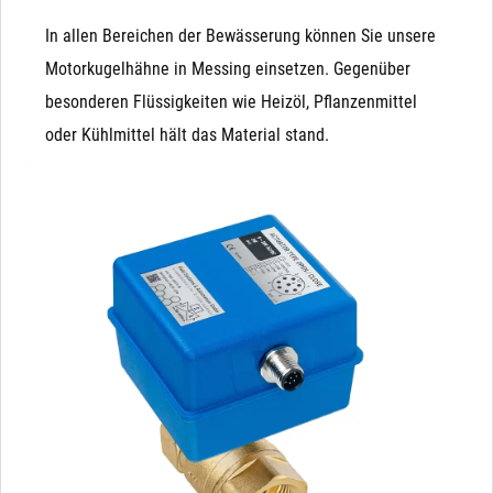
In allen Bereichen der Bewässerung können Sie unsere
Motorkugelhähne in Messing einsetzen. Gegenüber
besonderen Flüssigkeiten wie Heizöl, Pflanzenmittel
oder Kühlmittel hält das Material stand.
Pro Kugelhahn
Sehr geringer Stromverbrauch: ca. 3-5 Watt, jeweils nur
10 Sekunden pro Schaltvorgang
Großer Durchfluss: Es steht die komplette Bohrung zur
Verfügung