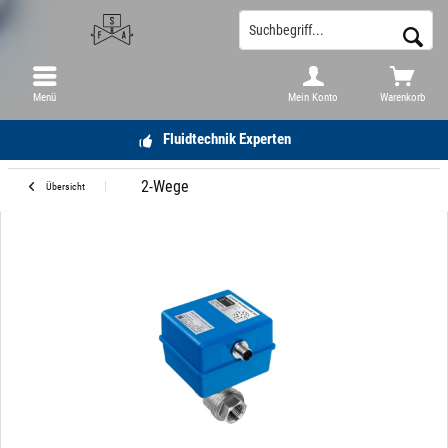
Menü
Mein Konto
Warenkorb
Fluidtechnik Experten
2-Wege
Übersicht