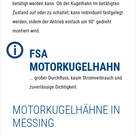
ausschließlich durch Magnetkraft geschlossen und
betätigt werden kann. Ob der Kugelhahn im betätigten
geöffnet (bzw. durch die Feder, die der Magnetkraft
Zustand auf oder zu schaltet, kann individuell festgelegt
entgegen wirkt). Das bedeutet, dass ein Magnetventil
werden, indem der Antrieb einfach um 90° gedreht
von Hand (bei Stromausfall) nicht betätigt werden
montiert wird.
kann! Auch ist es nicht möglich, ein NC (stromlos
geschlossenes) Magnetventil auf ein NO (stromlos
FSA
offenes) Magnetventil umzubauen, da die integrierte
MOTORKUGELHAHN
Feder in eine andere Richtung wirkt.
... großer Durchfluss, kaum Stromverbrauch und
zuverlässige Dichtigkeit.
MOTORKUGELHÄHNE IN
MESSING