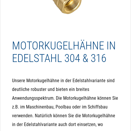
3-Wege Variante verfügbar: Für Umschaltvorgänge
Manuelle (Not)Betätigung: Man kann den Kopf von
Hand abschrauben und mit einer Zange das Ventil
beliebig von Hand bewegen
MOTORKUGELHÄHNE IN
EDELSTAHL 304 & 316
AUSSCHLUSSKRITERIEN FÜR
KUGELHÄHNE
Unsere Motorkugelhähne in der Edelstahlvariante sind
Schnelles Schalten: Der Kugelhahn benötigt zum
deutliche robuster und bieten ein breites
Schalten ca. 10-15 Sekunden, bis er vollständig offen
Anwendungsspektrum. Die Motorkugelhähne können Sie
bzw. vollständig geschlossen ist.
z.B. im Maschinenbau, Poolbau oder im Schiffsbau
Sicherheit bei Stromausfall: Ein Nachteil der
verwenden. Natürlich können Sie die Motorkugelhähne
Kugelhähne ist, dass sie zum Schalten stets eine
in der Edelstahlvariante auch dort einsetzen, wo