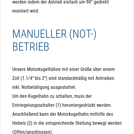
werden indem der Antrieb einfach um 90° gedreht
montiert wird.
MANUELLER (NOT-)
BETRIEB
Analogansteuerung
Pro Kugelhahn
Die Variante mit Analogansteuerung ist dafür gedacht,
Sehr geringer Stromverbrauch: ca. 3-5 Watt, jeweils nur
den Kugelhahn gezielt auf eine bestimmte Stellung (z.B.
10 Sekunden pro Schaltvorgang
Unsere Motorkugelhähne mit einer Größe über einem
50% geöffnet) zu fahren. Dazu verfügt sie je nach Typ
Zoll (1.1/4“ bis 2“) sind standardmäßig mit Antrieben
über 4-5 Adern, von denen 2 Adern mit "+" bzw. "L" und "-
Großer Durchfluss: Es steht die komplette Bohrung zur
inkl. Notbetätigung ausgestattet.
" bzw. "N" den Antrieb permanent mit Strom versorgen.
Verfügung
Um den Kugelhahn zu schalten, muss der
Eine weitere Ader ist als Eingang mit 0 (2) bis 10 V
Entriegelungsschalter (1) heruntergedrückt werden.
3-Wege Variante verfügbar: Für Umschaltvorgänge
gedacht und je nach Typ eine zusätzliche für 4 bis 20
Anschließend kann der Motorkugelhahn mithilfe des
mA. Je nach anliegender Spannung / Strom fährt dieser
Manuelle (Not)Betätigung: Man kann den Kopf von
Hebels (2) in die entsprechende Stellung bewegt werden
Antrieb in die entsprechende Prozentuale
Hand abschrauben und mit einer Zange das Ventil
(Offen/geschlossen).