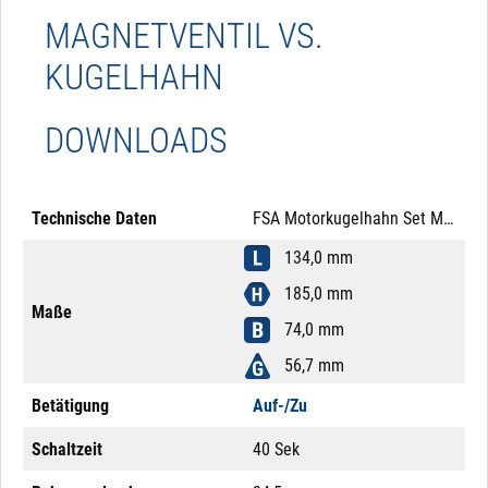
MAGNETVENTIL VS.
KUGELHAHN
DOWNLOADS
Technische Daten
FSA Motorkugelhahn Set Messing 2" 230V AC Auf-/Zu Mutter Messing
134,0 mm
185,0 mm
Maße
74,0 mm
56,7 mm
Betätigung
Auf-/Zu
Schaltzeit
40 Sek