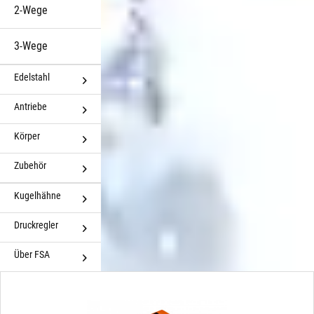
2-Wege
3-Wege
Edelstahl
Antriebe
Körper
Zubehör
Kugelhähne
Druckregler
Über FSA