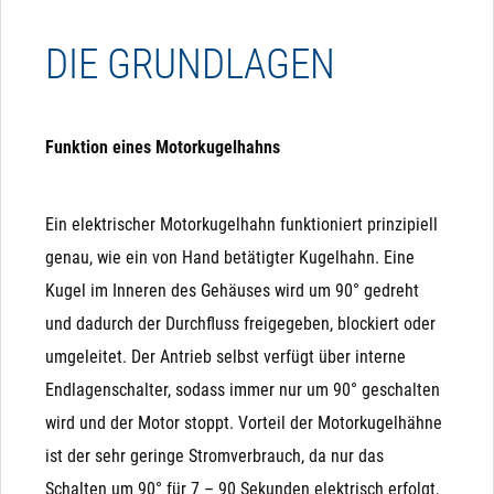
werden.
Durchfluss einer Flüssigkeit oder eines Gases
MAGNETVENTILE
DIE GRUNDLAGEN
mithilfe einer drehbaren Kugel mit einer Bohrung
steuert. Sie können mit einem Handgriff bedient
Wenn eines dieser Kriterien bei Ihnen kritisch ist, sollten
werden oder mit einem elektrischen oder
sie keine Magnetventile verwenden und lieber auf
Funktion eines Motorkugelhahns
pneumatischen Antrieb automatisiert werden.
elektrische Kugelhähne ausweichen:
Ein elektrischer Motorkugelhahn funktioniert prinzipiell
Partikel im Medium: Schmutz, Sand, Äste, ... können
genau, wie ein von Hand betätigter Kugelhahn. Eine
sich zwischen Membrane und Sitz setzen und sorgen
Kugel im Inneren des Gehäuses wird um 90° gedreht
dafür, dass das Ventil nicht mehr ausreichend dicht
und dadurch der Durchfluss freigegeben, blockiert oder
schließt. Daher bitte immer einen Filter davor
umgeleitet. Der Antrieb selbst verfügt über interne
verbauen, wenn Partikel zu befürchten sind.
Endlagenschalter, sodass immer nur um 90° geschalten
Richtungskontrolle
3-Wege-Umschalt-Ventile: Wenn Sie eine Umschaltung
wird und der Motor stoppt. Vorteil der Motorkugelhähne
Die Variante Richtungskontrolle benötigt ebenfalls 3
(3-Wege-Ventil) benötigen, sollten Sie 3-Wege-
ist der sehr geringe Stromverbrauch, da nur das
Adern, wobei hier nur "-" oder "N" permanent anliegen
Kugelhähne verwenden. Alternativ können Sie 2
Schalten um 90° für 7 – 90 Sekunden elektrisch erfolgt,