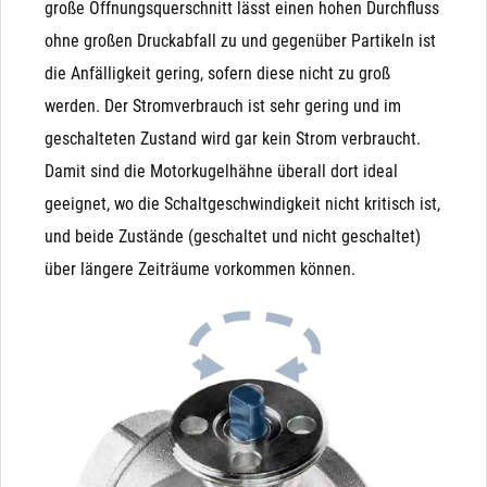
große Öffnungsquerschnitt lässt einen hohen Durchfluss
nach dem Befüllen eines Behälters), drückt dieser das
ohne großen Druckabfall zu und gegenüber Partikeln ist
Magnetventil wieder auf. Der Kugelhahn hingegen ist
die Anfälligkeit gering, sofern diese nicht zu groß
nach Betätigung in beiden Richtungen dicht.
werden. Der Stromverbrauch ist sehr gering und im
Unterdruck: Bei Unterdruck (Saugen auf der
geschalteten Zustand wird gar kein Strom verbraucht.
Ausgangsseite) wird die Funktion schwer vorhersagbar.
Damit sind die Motorkugelhähne überall dort ideal
Besonders bei NO-Magnetventilen kann es durchaus
geeignet, wo die Schaltgeschwindigkeit nicht kritisch ist,
passieren, dass ein Unterdruck auf der Ausgangsseite
und beide Zustände (geschaltet und nicht geschaltet)
die Membrane nach unten zieht und das Ventil
über längere Zeiträume vorkommen können.
unbeabsichtigt schließt
Manuelle (Not)Betätigung: Das Magnetventil wird
Kondensator
ausschließlich durch Magnetkraft geschlossen und
Unsere Variante mit Kondensator ist ideal geeignet für
geöffnet (bzw. durch die Feder, die der Magnetkraft
Einsatzzwecke, in denen der Kugelhahn bei Stromausfall
entgegen wirkt). Das bedeutet, dass ein Magnetventil
zurückfahren muss. Der Antrieb verfügt nur über 2 Adern
von Hand (bei Stromausfall) nicht betätigt werden
("+" bzw. "L" und "-" bzw. "N") und wird mit einem Schalter