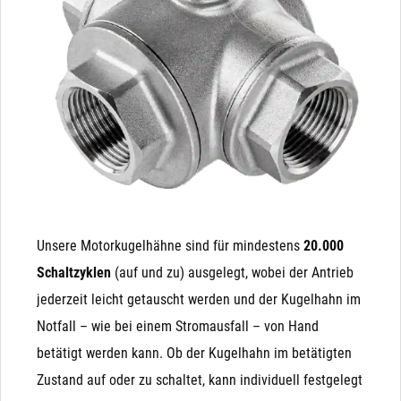
kann! Auch ist es nicht möglich, ein NC (stromlos
sehr einfach angesteuert. Wenn Strom anliegt, fährt der
geschlossenes) Magnetventil auf ein NO (stromlos
Kugelhahn die 90° bis zum Endanschlag und der
offenes) Magnetventil umzubauen, da die integrierte
Kondensator wird parallel aufgeladen. Wenn der Strom
Feder in eine andere Richtung wirkt.
abgeschalten wird (oder ausfällt), fährt der Antrieb mit
der Energie des geladenen Kondensators (ähnlich einer
Batterie) von Alleine zurück.
Unsere Motorkugelhähne sind für mindestens
20.000
Schaltzyklen
(auf und zu) ausgelegt, wobei der Antrieb
jederzeit leicht getauscht werden und der Kugelhahn im
Notfall – wie bei einem Stromausfall – von Hand
betätigt werden kann. Ob der Kugelhahn im betätigten
Zustand auf oder zu schaltet, kann individuell festgelegt