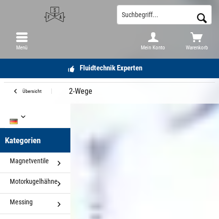
Menü
Mein Konto
Warenkorb
Fluidtechnik Experten
2-Wege
Übersicht
DE
Kategorien
Magnetventile
Motorkugelhähne
Messing