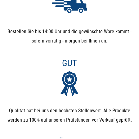
AUSSCHLUSSKRITERIEN FÜR
MAGNETVENTILE
Bestellen Sie bis 14:00 Uhr und die gewünschte Ware kommt -
Wenn eines dieser Kriterien bei Ihnen kritisch ist, sollten
sofern vorrätig - morgen bei Ihnen an.
sie keine Magnetventile verwenden und lieber auf
elektrische Kugelhähne ausweichen:
GUT
Partikel im Medium: Schmutz, Sand, Äste, ... können
sich zwischen Membrane und Sitz setzen und sorgen
dafür, dass das Ventil nicht mehr ausreichend dicht
schließt. Daher bitte immer einen Filter davor
Qualität hat bei uns den höchsten Stellenwert. Alle Produkte
verbauen, wenn Partikel zu befürchten sind.
werden zu 100% auf unseren Prüfständen vor Verkauf geprüft.
3-Wege-Umschalt-Ventile: Wenn Sie eine Umschaltung
(3-Wege-Ventil) benötigen, sollten Sie 3-Wege-