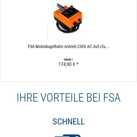
FSA Motorkugelhahn Antrieb 230V AC Auf-/Zu...
Inhalt
1
174,90 € *
Pro Magnetventil
häufige Schaltzyklen: Magnetventil >500.000,
Kugelhahn > 20.000
IHRE VORTEILE BEI FSA
schnelles Schalten: Magnetventil 10 Sekunden
benötigt wenig Platz
SCHNELL