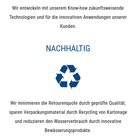
Gegendruck, der höher, als der Eingangsdruck ist (z.B.
Wir entwickeln mit unserem Know-how zukunftsweisende
nach dem Befüllen eines Behälters), drückt dieser das
Technologien und für die innovativen Anwendungen unserer
Magnetventil wieder auf. Der Kugelhahn hingegen ist
Kunden.
nach Betätigung in beiden Richtungen dicht.
NACHHALTIG
Unterdruck: Bei Unterdruck (Saugen auf der
Ausgangsseite) wird die Funktion schwer vorhersagbar.
Besonders bei NO-Magnetventilen kann es durchaus
passieren, dass ein Unterdruck auf der Ausgangsseite
die Membrane nach unten zieht und das Ventil
unbeabsichtigt schließt
Wir minimieren die Retourenquote durch geprüfte Qualität,
Manuelle (Not)Betätigung: Das Magnetventil wird
sparen Verpackungsmaterial durch Recycling von Kartonage
ausschließlich durch Magnetkraft geschlossen und
und reduzieren den Wasserverbrauch durch innovative
geöffnet (bzw. durch die Feder, die der Magnetkraft
Bewässerungsprodukte.
entgegen wirkt). Das bedeutet, dass ein Magnetventil