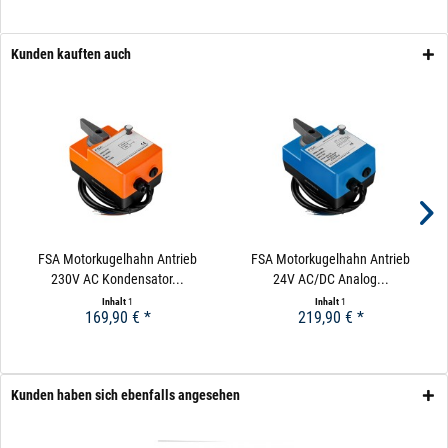
Es gibt bestimmte Faktoren, die für oder gegen den
Einsatz eines Magnetventils und elektrischen
Kunden kauften auch
Kugelhahns sprechen. Um das Thema übersichtlich zu
gestalten, finden Sie im oberen Bereich die Kriterien für
Magnetventile und die Ausschlusskriterien. Im nächsten
Abschnitt dann die Kriterien für und gegen elektrische
Kugelhähne.
FSA Motorkugelhahn Antrieb
FSA Motorkugelhahn Antrieb
230V AC Kondensator...
24V AC/DC Analog...
Inhalt
1
Inhalt
1
169,90 € *
219,90 € *
Kunden haben sich ebenfalls angesehen