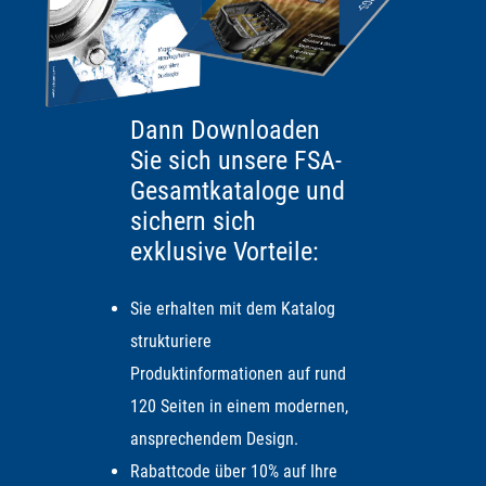
Hand abschrauben und mit einer Zange das Ventil
beliebig von Hand bewegen
Dann Downloaden
AUSSCHLUSSKRITERIEN FÜR
Sie sich unsere FSA-
KUGELHÄHNE
Gesamtkataloge und
sichern sich
Schnelles Schalten: Der Kugelhahn benötigt zum
exklusive Vorteile:
Schalten ca. 10-15 Sekunden, bis er vollständig offen
bzw. vollständig geschlossen ist.
Sie erhalten mit dem Katalog
strukturiere
Sicherheit bei Stromausfall: Ein Nachteil der
Produktinformationen auf rund
Kugelhähne ist, dass sie zum Schalten stets eine
120 Seiten in einem modernen,
Stromversorgung benötigen. Häufig soll ein solches
ansprechendem Design.
Ventil aber im Falle eines Stromausfalls in den
Rabattcode über 10% auf Ihre
Ursprungszustand zurückschalten. Dafür haben wir