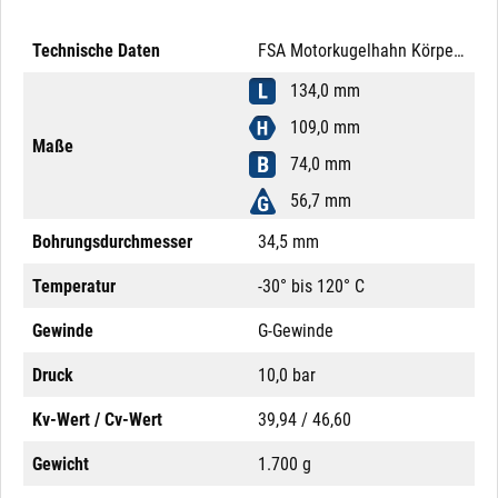
Technische Daten
FSA Motorkugelhahn Körper Messing 2" 2-Wege PN 10
134,0 mm
109,0 mm
Maße
74,0 mm
56,7 mm
Bohrungsdurchmesser
34,5 mm
Temperatur
-30° bis 120° C
Gewinde
G-Gewinde
Druck
10,0 bar
Kv-Wert / Cv-Wert
39,94 / 46,60
Gewicht
1.700 g