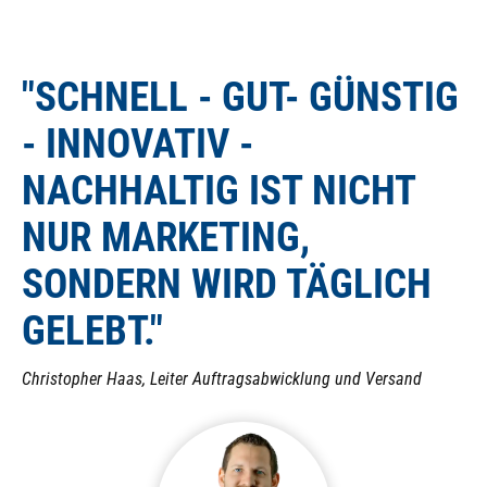
von Hand (bei Stromausfall) nicht betätigt werden
kann! Auch ist es nicht möglich, ein NC (stromlos
"SCHNELL - GUT- GÜNSTIG
geschlossenes) Magnetventil auf ein NO (stromlos
offenes) Magnetventil umzubauen, da die integrierte
- INNOVATIV -
Feder in eine andere Richtung wirkt.
NACHHALTIG IST NICHT
NUR MARKETING,
SONDERN WIRD TÄGLICH
GELEBT."
Christopher Haas, Leiter Auftragsabwicklung und Versand