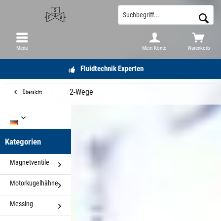
Menü
Mein Konto
Warenkorb
Fluidtechnik Experten
2-Wege
Übersicht
DE
Kategorien
Magnetventile
Motorkugelhähne
Messing