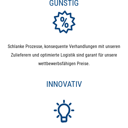
GÜNSTIG
Kugelhähne verwenden. Alternativ können Sie 2
Magnetventile mit einem T-Stück so verbauen, dass Sie
ein 3-Wege-Ventil simulieren
Lange Einschaltdauern: Der Kopf des Magnetventils
benötigt während der kompletten Betätigung Strom. Da
Schlanke Prozesse, konsequente Verhandlungen mit unseren
die Leistung zum Öffnen aber nur kurz benötigt wird,
Zulieferern und optimierte Logistik sind garant für unsere
wird diese anschließend in Form von Wärme frei. Das
wettbewerbsfähigen Preise.
Resultat: Der Kopf wird sehr warm (bis zu 70°C) und
benötigt die komplette Zeit Strom. Wenn Sie also ein
INNOVATIV
Ventil benötigen, dass nur selten schaltet und dann
lange in der Stellung bleibt, sollten Sie den Kugelhahn
wählen.
Druckhaltung in beiden Richtungen: Magnetventile
halten Differenzdruck nur in Flussrichtung. Entsteht ein