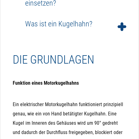
einsetzen?
Da der Motorkugelhahn zum Schalten stets
Was ist ein Kugelhahn?
Spannung benötigt, kann er nicht bei einem
Stromausfall als Sicherheitsventil verwendet
Ein Kugelhahn ist ein Absperrventil, das den
werden.
Durchfluss einer Flüssigkeit oder eines Gases
DIE GRUNDLAGEN
mithilfe einer drehbaren Kugel mit einer Bohrung
steuert. Sie können mit einem Handgriff bedient
werden oder mit einem elektrischen oder
Funktion eines Motorkugelhahns
pneumatischen Antrieb automatisiert werden.
Ein elektrischer Motorkugelhahn funktioniert prinzipiell
genau, wie ein von Hand betätigter Kugelhahn. Eine
Kugel im Inneren des Gehäuses wird um 90° gedreht
und dadurch der Durchfluss freigegeben, blockiert oder