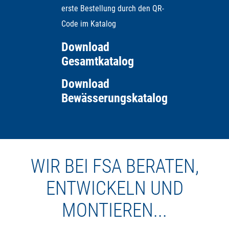
erste Bestellung durch den QR-
eine eigenes Zusatzmodul entwickelt, das dafür sorgt,
Code im Katalog
dass der Kugelhahn im Falle eines Stromausfalls in
eine definierte Position zurückfährt.
Download
Gesamtkatalog
Download
Bewässerungskatalog
WIR BEI FSA BERATEN,
ENTWICKELN UND
MONTIEREN...