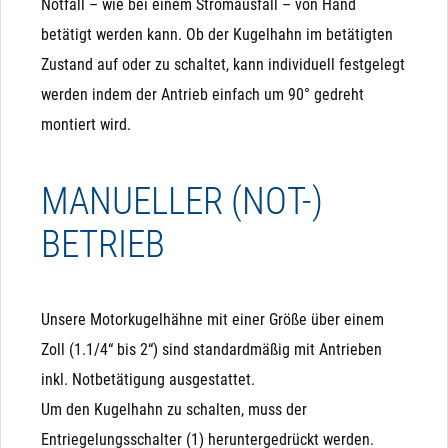
Notfall – wie bei einem Stromausfall – von Hand
betätigt werden kann. Ob der Kugelhahn im betätigten
Zustand auf oder zu schaltet, kann individuell festgelegt
werden indem der Antrieb einfach um 90° gedreht
montiert wird.
MANUELLER (NOT-)
BETRIEB
Analogansteuerung
Pro Kugelhahn
Die Variante mit Analogansteuerung ist dafür gedacht,
Sehr geringer Stromverbrauch: ca. 3-5 Watt, jeweils nur
den Kugelhahn gezielt auf eine bestimmte Stellung (z.B.
10 Sekunden pro Schaltvorgang
Unsere Motorkugelhähne mit einer Größe über einem
50% geöffnet) zu fahren. Dazu verfügt sie je nach Typ
Zoll (1.1/4“ bis 2“) sind standardmäßig mit Antrieben
über 4-5 Adern, von denen 2 Adern mit "+" bzw. "L" und "-
Großer Durchfluss: Es steht die komplette Bohrung zur
inkl. Notbetätigung ausgestattet.
" bzw. "N" den Antrieb permanent mit Strom versorgen.
Verfügung
Um den Kugelhahn zu schalten, muss der
Eine weitere Ader ist als Eingang mit 0 (2) bis 10 V
Entriegelungsschalter (1) heruntergedrückt werden.
3-Wege Variante verfügbar: Für Umschaltvorgänge
gedacht und je nach Typ eine zusätzliche für 4 bis 20