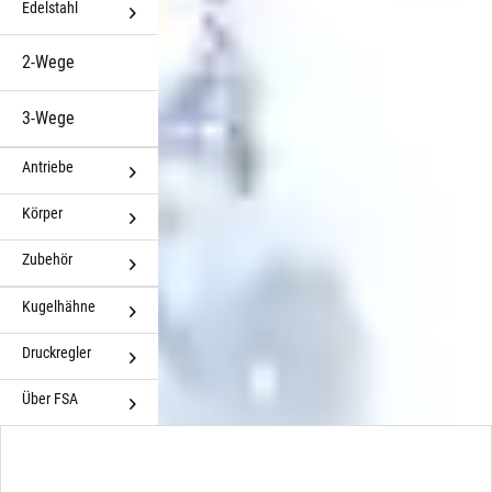
Edelstahl
2-Wege
3-Wege
Antriebe
Körper
Zubehör
Kugelhähne
Druckregler
Über FSA