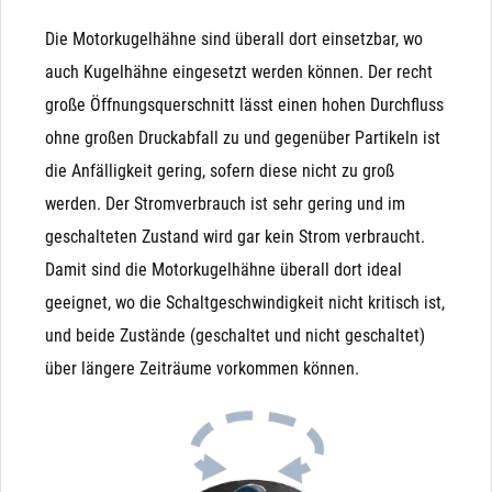
Druckhaltung in beiden Richtungen: Magnetventile
Die Motorkugelhähne sind überall dort einsetzbar, wo
halten Differenzdruck nur in Flussrichtung. Entsteht ein
auch Kugelhähne eingesetzt werden können. Der recht
Gegendruck, der höher, als der Eingangsdruck ist (z.B.
große Öffnungsquerschnitt lässt einen hohen Durchfluss
nach dem Befüllen eines Behälters), drückt dieser das
ohne großen Druckabfall zu und gegenüber Partikeln ist
Magnetventil wieder auf. Der Kugelhahn hingegen ist
die Anfälligkeit gering, sofern diese nicht zu groß
nach Betätigung in beiden Richtungen dicht.
werden. Der Stromverbrauch ist sehr gering und im
Unterdruck: Bei Unterdruck (Saugen auf der
geschalteten Zustand wird gar kein Strom verbraucht.
Ausgangsseite) wird die Funktion schwer vorhersagbar.
Damit sind die Motorkugelhähne überall dort ideal
Besonders bei NO-Magnetventilen kann es durchaus
geeignet, wo die Schaltgeschwindigkeit nicht kritisch ist,
passieren, dass ein Unterdruck auf der Ausgangsseite
und beide Zustände (geschaltet und nicht geschaltet)
die Membrane nach unten zieht und das Ventil
über längere Zeiträume vorkommen können.
unbeabsichtigt schließt
Manuelle (Not)Betätigung: Das Magnetventil wird
Kondensator
ausschließlich durch Magnetkraft geschlossen und
Unsere Variante mit Kondensator ist ideal geeignet für