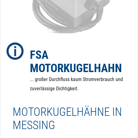
Ventil aber im Falle eines Stromausfalls in den
Ursprungszustand zurückschalten. Dafür haben wir
eine eigenes Zusatzmodul entwickelt, das dafür sorgt,
dass der Kugelhahn im Falle eines Stromausfalls in
eine definierte Position zurückfährt.
FSA
MOTORKUGELHAHN
... großer Durchfluss kaum Stromverbrauch und
zuverlässige Dichtigkeit.
MOTORKUGELHÄHNE IN
MESSING