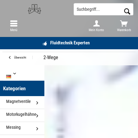
Menü
Mein Konto
Warenkorb
Fluidtechnik Experten
2-Wege
Übersicht
DE
Kategorien
Magnetventile
Motorkugelhähne
Messing