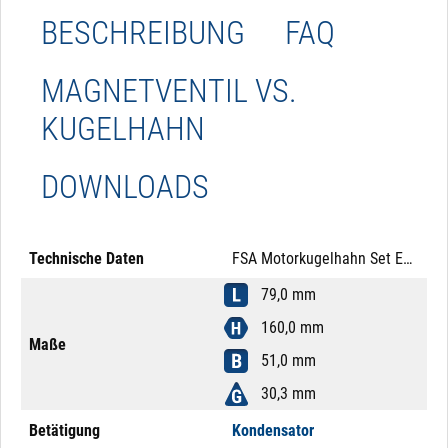
BESCHREIBUNG
FAQ
MAGNETVENTIL VS.
KUGELHAHN
DOWNLOADS
Technische Daten
FSA Motorkugelhahn Set Edelstahl 316 1" 24V DC Kondensator Mutter Messing Kondensator
79,0 mm
160,0 mm
Maße
51,0 mm
30,3 mm
Betätigung
Kondensator