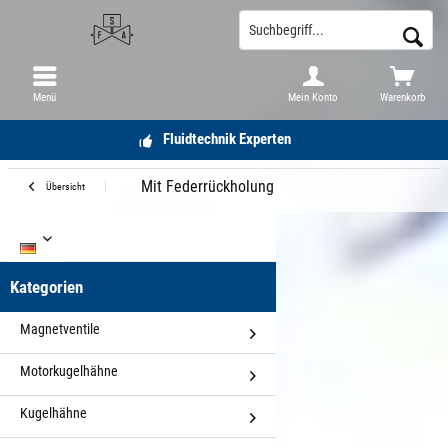
Menü
Mein Konto
Warenkorb
Fluidtechnik Experten
Mit Federrückholung
Übersicht
DE
Kategorien
Magnetventile
Motorkugelhähne
Kugelhähne