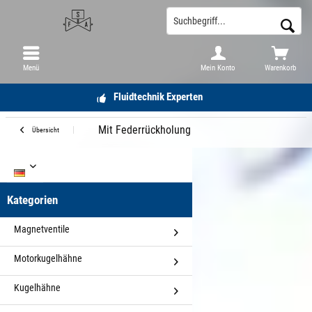
Menü
Mein Konto
Warenkorb
Fluidtechnik Experten
Mit Federrückholung
Übersicht
DE
Kategorien
Magnetventile
Motorkugelhähne
Kugelhähne