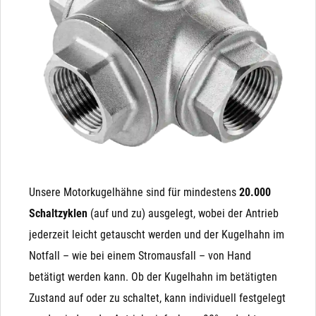
kann! Auch ist es nicht möglich, ein NC (stromlos
sehr einfach angesteuert. Wenn Strom anliegt, fährt der
geschlossenes) Magnetventil auf ein NO (stromlos
Kugelhahn die 90° bis zum Endanschlag und der
offenes) Magnetventil umzubauen, da die integrierte
Kondensator wird parallel aufgeladen. Wenn der Strom
Feder in eine andere Richtung wirkt.
abgeschalten wird (oder ausfällt), fährt der Antrieb mit
der Energie des geladenen Kondensators (ähnlich einer
Batterie) von Alleine zurück.
Unsere Motorkugelhähne sind für mindestens
20.000
Schaltzyklen
(auf und zu) ausgelegt, wobei der Antrieb
jederzeit leicht getauscht werden und der Kugelhahn im
Notfall – wie bei einem Stromausfall – von Hand
betätigt werden kann. Ob der Kugelhahn im betätigten
Zustand auf oder zu schaltet, kann individuell festgelegt