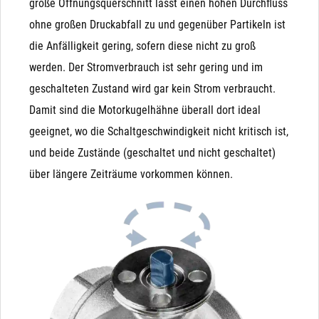
große Öffnungsquerschnitt lässt einen hohen Durchfluss
nach dem Befüllen eines Behälters), drückt dieser das
ohne großen Druckabfall zu und gegenüber Partikeln ist
Magnetventil wieder auf. Der Kugelhahn hingegen ist
die Anfälligkeit gering, sofern diese nicht zu groß
nach Betätigung in beiden Richtungen dicht.
werden. Der Stromverbrauch ist sehr gering und im
Unterdruck: Bei Unterdruck (Saugen auf der
geschalteten Zustand wird gar kein Strom verbraucht.
Ausgangsseite) wird die Funktion schwer vorhersagbar.
Damit sind die Motorkugelhähne überall dort ideal
Besonders bei NO-Magnetventilen kann es durchaus
geeignet, wo die Schaltgeschwindigkeit nicht kritisch ist,
passieren, dass ein Unterdruck auf der Ausgangsseite
und beide Zustände (geschaltet und nicht geschaltet)
die Membrane nach unten zieht und das Ventil
über längere Zeiträume vorkommen können.
unbeabsichtigt schließt
Manuelle (Not)Betätigung: Das Magnetventil wird
Kondensator
ausschließlich durch Magnetkraft geschlossen und
Unsere Variante mit Kondensator ist ideal geeignet für
geöffnet (bzw. durch die Feder, die der Magnetkraft
Einsatzzwecke, in denen der Kugelhahn bei Stromausfall
entgegen wirkt). Das bedeutet, dass ein Magnetventil
zurückfahren muss. Der Antrieb verfügt nur über 2 Adern
von Hand (bei Stromausfall) nicht betätigt werden
("+" bzw. "L" und "-" bzw. "N") und wird mit einem Schalter