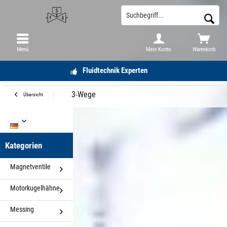
Menü
Mein Konto
Warenkorb
Fluidtechnik Experten
3-Wege
Übersicht
DE
Kategorien
Magnetventile
Motorkugelhähne
Messing