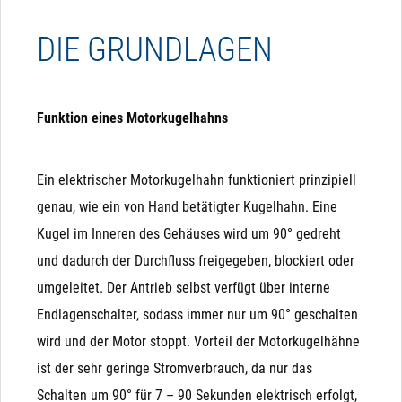
werden.
Durchfluss einer Flüssigkeit oder eines Gases
MAGNETVENTILE
DIE GRUNDLAGEN
mithilfe einer drehbaren Kugel mit einer Bohrung
steuert. Sie können mit einem Handgriff bedient
Wenn eines dieser Kriterien bei Ihnen kritisch ist, sollten
werden oder mit einem elektrischen oder
sie keine Magnetventile verwenden und lieber auf
Funktion eines Motorkugelhahns
pneumatischen Antrieb automatisiert werden.
elektrische Kugelhähne ausweichen:
Ein elektrischer Motorkugelhahn funktioniert prinzipiell
Partikel im Medium: Schmutz, Sand, Äste, ... können
genau, wie ein von Hand betätigter Kugelhahn. Eine
sich zwischen Membrane und Sitz setzen und sorgen
Kugel im Inneren des Gehäuses wird um 90° gedreht
dafür, dass das Ventil nicht mehr ausreichend dicht
und dadurch der Durchfluss freigegeben, blockiert oder
schließt. Daher bitte immer einen Filter davor
umgeleitet. Der Antrieb selbst verfügt über interne
verbauen, wenn Partikel zu befürchten sind.
Endlagenschalter, sodass immer nur um 90° geschalten
Richtungskontrolle
3-Wege-Umschalt-Ventile: Wenn Sie eine Umschaltung
wird und der Motor stoppt. Vorteil der Motorkugelhähne
Die Variante Richtungskontrolle benötigt ebenfalls 3
(3-Wege-Ventil) benötigen, sollten Sie 3-Wege-
ist der sehr geringe Stromverbrauch, da nur das
Adern, wobei hier nur "-" oder "N" permanent anliegen
Kugelhähne verwenden. Alternativ können Sie 2
Schalten um 90° für 7 – 90 Sekunden elektrisch erfolgt,