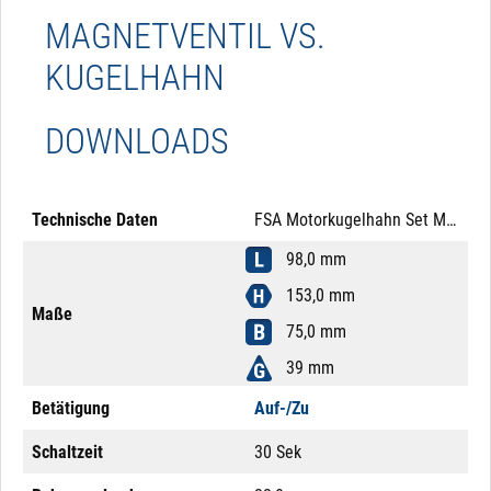
MAGNETVENTIL VS.
KUGELHAHN
DOWNLOADS
Technische Daten
FSA Motorkugelhahn Set Messing 1 1/4" 24V DC Auf-/Zu Mutter Messing
98,0 mm
153,0 mm
Maße
75,0 mm
39 mm
Betätigung
Auf-/Zu
Schaltzeit
30 Sek