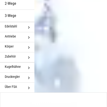
2-Wege
3-Wege
Edelstahl
Antriebe
Körper
Zubehör
Kugelhähne
Druckregler
Über FSA