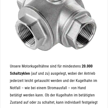
kann! Auch ist es nicht möglich, ein NC (stromlos
sehr einfach angesteuert. Wenn Strom anliegt, fährt der
geschlossenes) Magnetventil auf ein NO (stromlos
Kugelhahn die 90° bis zum Endanschlag und der
offenes) Magnetventil umzubauen, da die integrierte
Kondensator wird parallel aufgeladen. Wenn der Strom
Feder in eine andere Richtung wirkt.
abgeschalten wird (oder ausfällt), fährt der Antrieb mit
der Energie des geladenen Kondensators (ähnlich einer
Batterie) von Alleine zurück.
Unsere Motorkugelhähne sind für mindestens
20.000
Schaltzyklen
(auf und zu) ausgelegt, wobei der Antrieb
jederzeit leicht getauscht werden und der Kugelhahn im
Notfall – wie bei einem Stromausfall – von Hand
betätigt werden kann. Ob der Kugelhahn im betätigten
Zustand auf oder zu schaltet, kann individuell festgelegt