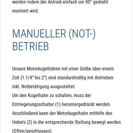
werden indem der Antrieb einfach um 90° gedreht
montiert wird.
MANUELLER (NOT-)
BETRIEB
Analogansteuerung
Pro Kugelhahn
Die Variante mit Analogansteuerung ist dafür gedacht,
Sehr geringer Stromverbrauch: ca. 3-5 Watt, jeweils nur
den Kugelhahn gezielt auf eine bestimmte Stellung (z.B.
10 Sekunden pro Schaltvorgang
Unsere Motorkugelhähne mit einer Größe über einem
50% geöffnet) zu fahren. Dazu verfügt sie je nach Typ
Zoll (1.1/4“ bis 2“) sind standardmäßig mit Antrieben
über 4-5 Adern, von denen 2 Adern mit "+" bzw. "L" und "-
Großer Durchfluss: Es steht die komplette Bohrung zur
inkl. Notbetätigung ausgestattet.
" bzw. "N" den Antrieb permanent mit Strom versorgen.
Verfügung
Um den Kugelhahn zu schalten, muss der
Eine weitere Ader ist als Eingang mit 0 (2) bis 10 V
Entriegelungsschalter (1) heruntergedrückt werden.
3-Wege Variante verfügbar: Für Umschaltvorgänge
gedacht und je nach Typ eine zusätzliche für 4 bis 20
Anschließend kann der Motorkugelhahn mithilfe des
mA. Je nach anliegender Spannung / Strom fährt dieser
Manuelle (Not)Betätigung: Man kann den Kopf von
Hebels (2) in die entsprechende Stellung bewegt werden
Antrieb in die entsprechende Prozentuale
Hand abschrauben und mit einer Zange das Ventil
(Offen/geschlossen).