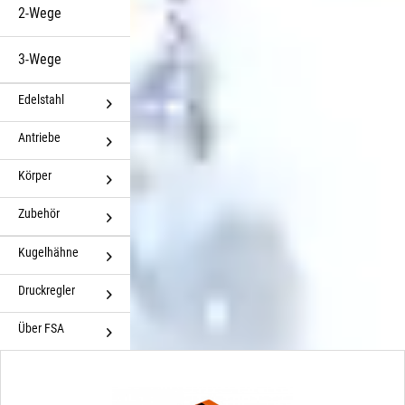
2-Wege
3-Wege
Edelstahl
Antriebe
Körper
Zubehör
Kugelhähne
Druckregler
Über FSA