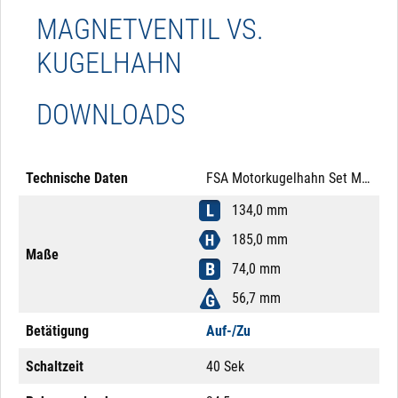
MAGNETVENTIL VS.
KUGELHAHN
DOWNLOADS
Technische Daten
FSA Motorkugelhahn Set Messing 2" 24V AC Auf-/Zu Mutter Messing
134,0 mm
185,0 mm
Maße
74,0 mm
56,7 mm
Betätigung
Auf-/Zu
Schaltzeit
40 Sek