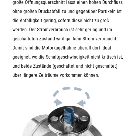
große Öffnungsquerschnitt lässt einen hohen Durchfluss
nach dem Befüllen eines Behälters), drückt dieser das
ohne großen Druckabfall zu und gegenüber Partikeln ist
Magnetventil wieder auf. Der Kugelhahn hingegen ist
die Anfälligkeit gering, sofern diese nicht zu groß
nach Betätigung in beiden Richtungen dicht.
werden. Der Stromverbrauch ist sehr gering und im
Unterdruck: Bei Unterdruck (Saugen auf der
geschalteten Zustand wird gar kein Strom verbraucht.
Ausgangsseite) wird die Funktion schwer vorhersagbar.
Damit sind die Motorkugelhähne überall dort ideal
Besonders bei NO-Magnetventilen kann es durchaus
geeignet, wo die Schaltgeschwindigkeit nicht kritisch ist,
passieren, dass ein Unterdruck auf der Ausgangsseite
und beide Zustände (geschaltet und nicht geschaltet)
die Membrane nach unten zieht und das Ventil
über längere Zeiträume vorkommen können.
unbeabsichtigt schließt
Manuelle (Not)Betätigung: Das Magnetventil wird
Kondensator
ausschließlich durch Magnetkraft geschlossen und
Unsere Variante mit Kondensator ist ideal geeignet für
geöffnet (bzw. durch die Feder, die der Magnetkraft
Einsatzzwecke, in denen der Kugelhahn bei Stromausfall
entgegen wirkt). Das bedeutet, dass ein Magnetventil
zurückfahren muss. Der Antrieb verfügt nur über 2 Adern
von Hand (bei Stromausfall) nicht betätigt werden
("+" bzw. "L" und "-" bzw. "N") und wird mit einem Schalter