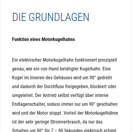
werden.
Durchfluss einer Flüssigkeit oder eines Gases
MAGNETVENTILE
DIE GRUNDLAGEN
mithilfe einer drehbaren Kugel mit einer Bohrung
steuert. Sie können mit einem Handgriff bedient
Wenn eines dieser Kriterien bei Ihnen kritisch ist, sollten
werden oder mit einem elektrischen oder
sie keine Magnetventile verwenden und lieber auf
Funktion eines Motorkugelhahns
pneumatischen Antrieb automatisiert werden.
elektrische Kugelhähne ausweichen:
Ein elektrischer Motorkugelhahn funktioniert prinzipiell
Partikel im Medium: Schmutz, Sand, Äste, ... können
genau, wie ein von Hand betätigter Kugelhahn. Eine
sich zwischen Membrane und Sitz setzen und sorgen
Kugel im Inneren des Gehäuses wird um 90° gedreht
dafür, dass das Ventil nicht mehr ausreichend dicht
und dadurch der Durchfluss freigegeben, blockiert oder
schließt. Daher bitte immer einen Filter davor
umgeleitet. Der Antrieb selbst verfügt über interne
verbauen, wenn Partikel zu befürchten sind.
Endlagenschalter, sodass immer nur um 90° geschalten
Richtungskontrolle
3-Wege-Umschalt-Ventile: Wenn Sie eine Umschaltung
wird und der Motor stoppt. Vorteil der Motorkugelhähne
Die Variante Richtungskontrolle benötigt ebenfalls 3
(3-Wege-Ventil) benötigen, sollten Sie 3-Wege-
ist der sehr geringe Stromverbrauch, da nur das
Adern, wobei hier nur "-" oder "N" permanent anliegen
Kugelhähne verwenden. Alternativ können Sie 2
Schalten um 90° für 7 – 90 Sekunden elektrisch erfolgt,