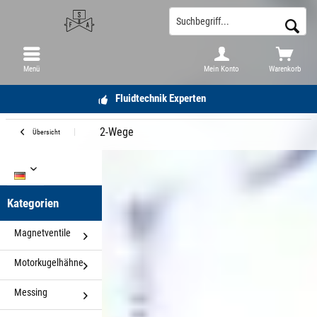
Menü
Mein Konto
Warenkorb
Fluidtechnik Experten
2-Wege
Übersicht
DE
Kategorien
Magnetventile
Motorkugelhähne
Messing