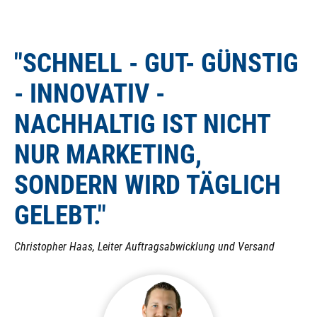
von Hand (bei Stromausfall) nicht betätigt werden
kann! Auch ist es nicht möglich, ein NC (stromlos
"SCHNELL - GUT- GÜNSTIG
geschlossenes) Magnetventil auf ein NO (stromlos
offenes) Magnetventil umzubauen, da die integrierte
- INNOVATIV -
Feder in eine andere Richtung wirkt.
NACHHALTIG IST NICHT
NUR MARKETING,
SONDERN WIRD TÄGLICH
GELEBT."
Christopher Haas, Leiter Auftragsabwicklung und Versand