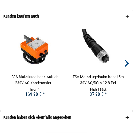
Es gibt bestimmte Faktoren, die für oder gegen den
Einsatz eines Magnetventils und elektrischen
Kunden kauften auch
Kugelhahns sprechen. Um das Thema übersichtlich zu
gestalten, finden Sie im oberen Bereich die Kriterien für
Magnetventile und die Ausschlusskriterien. Im nächsten
Abschnitt dann die Kriterien für und gegen elektrische
Kugelhähne.
FSA Motorkugelhahn Antrieb
FSA Motorkugelhahn Kabel 5m
230V AC Kondensator...
30V AC/DC M12 8-Pol
Inhalt
1
Inhalt
1 Stück
169,90 € *
37,90 € *
Kunden haben sich ebenfalls angesehen