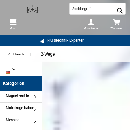
Menü
Mein Konto
Warenkorb
Fluidtechnik Experten
2-Wege
Übersicht
DE
Kategorien
Magnetventile
Motorkugelhähne
Messing