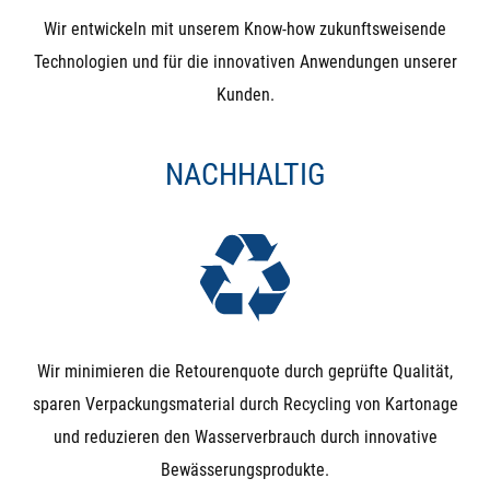
Gegendruck, der höher, als der Eingangsdruck ist (z.B.
Wir entwickeln mit unserem Know-how zukunftsweisende
nach dem Befüllen eines Behälters), drückt dieser das
Technologien und für die innovativen Anwendungen unserer
Magnetventil wieder auf. Der Kugelhahn hingegen ist
Kunden.
nach Betätigung in beiden Richtungen dicht.
NACHHALTIG
Unterdruck: Bei Unterdruck (Saugen auf der
Ausgangsseite) wird die Funktion schwer vorhersagbar.
Besonders bei NO-Magnetventilen kann es durchaus
passieren, dass ein Unterdruck auf der Ausgangsseite
die Membrane nach unten zieht und das Ventil
unbeabsichtigt schließt
Wir minimieren die Retourenquote durch geprüfte Qualität,
Manuelle (Not)Betätigung: Das Magnetventil wird
sparen Verpackungsmaterial durch Recycling von Kartonage
ausschließlich durch Magnetkraft geschlossen und
und reduzieren den Wasserverbrauch durch innovative
geöffnet (bzw. durch die Feder, die der Magnetkraft
Bewässerungsprodukte.
entgegen wirkt). Das bedeutet, dass ein Magnetventil