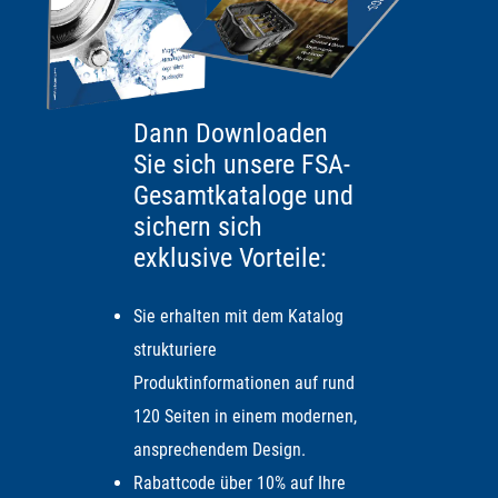
Hand abschrauben und mit einer Zange das Ventil
beliebig von Hand bewegen
Dann Downloaden
AUSSCHLUSSKRITERIEN FÜR
Sie sich unsere FSA-
KUGELHÄHNE
Gesamtkataloge und
sichern sich
Schnelles Schalten: Der Kugelhahn benötigt zum
exklusive Vorteile:
Schalten ca. 10-15 Sekunden, bis er vollständig offen
bzw. vollständig geschlossen ist.
Sie erhalten mit dem Katalog
strukturiere
Sicherheit bei Stromausfall: Ein Nachteil der
Produktinformationen auf rund
Kugelhähne ist, dass sie zum Schalten stets eine
120 Seiten in einem modernen,
Stromversorgung benötigen. Häufig soll ein solches
ansprechendem Design.
Ventil aber im Falle eines Stromausfalls in den
Rabattcode über 10% auf Ihre
Ursprungszustand zurückschalten. Dafür haben wir