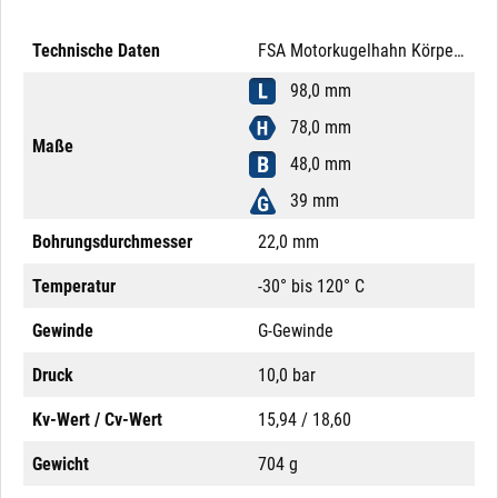
Technische Daten
FSA Motorkugelhahn Körper Messing 1 1/4" 2-Wege PN 10
98,0 mm
78,0 mm
Maße
48,0 mm
39 mm
Bohrungsdurchmesser
22,0 mm
Temperatur
-30° bis 120° C
Gewinde
G-Gewinde
Druck
10,0 bar
Kv-Wert / Cv-Wert
15,94 / 18,60
Gewicht
704 g