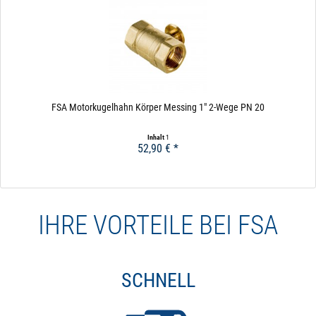
FSA Motorkugelhahn Körper Messing 1" 2-Wege PN 20
Inhalt
1
52,90 € *
Pro Magnetventil
häufige Schaltzyklen: Magnetventil >500.000,
Kugelhahn > 20.000
IHRE VORTEILE BEI FSA
schnelles Schalten: Magnetventil 10 Sekunden
benötigt wenig Platz
SCHNELL