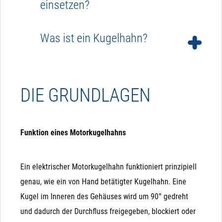
einsetzen?
Da der Motorkugelhahn zum Schalten stets
Was ist ein Kugelhahn?
Spannung benötigt, kann er nicht bei einem
Stromausfall als Sicherheitsventil verwendet
Ein Kugelhahn ist ein Absperrventil, das den
werden.
Durchfluss einer Flüssigkeit oder eines Gases
DIE GRUNDLAGEN
mithilfe einer drehbaren Kugel mit einer Bohrung
steuert. Sie können mit einem Handgriff bedient
werden oder mit einem elektrischen oder
Funktion eines Motorkugelhahns
pneumatischen Antrieb automatisiert werden.
Ein elektrischer Motorkugelhahn funktioniert prinzipiell
genau, wie ein von Hand betätigter Kugelhahn. Eine
Kugel im Inneren des Gehäuses wird um 90° gedreht
und dadurch der Durchfluss freigegeben, blockiert oder