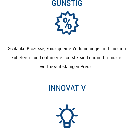
GÜNSTIG
Kugelhähne verwenden. Alternativ können Sie 2
Magnetventile mit einem T-Stück so verbauen, dass Sie
ein 3-Wege-Ventil simulieren
Lange Einschaltdauern: Der Kopf des Magnetventils
benötigt während der kompletten Betätigung Strom. Da
Schlanke Prozesse, konsequente Verhandlungen mit unseren
die Leistung zum Öffnen aber nur kurz benötigt wird,
Zulieferern und optimierte Logistik sind garant für unsere
wird diese anschließend in Form von Wärme frei. Das
wettbewerbsfähigen Preise.
Resultat: Der Kopf wird sehr warm (bis zu 70°C) und
benötigt die komplette Zeit Strom. Wenn Sie also ein
INNOVATIV
Ventil benötigen, dass nur selten schaltet und dann
lange in der Stellung bleibt, sollten Sie den Kugelhahn
wählen.
Druckhaltung in beiden Richtungen: Magnetventile
halten Differenzdruck nur in Flussrichtung. Entsteht ein