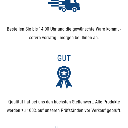
AUSSCHLUSSKRITERIEN FÜR
MAGNETVENTILE
Bestellen Sie bis 14:00 Uhr und die gewünschte Ware kommt -
Wenn eines dieser Kriterien bei Ihnen kritisch ist, sollten
sofern vorrätig - morgen bei Ihnen an.
sie keine Magnetventile verwenden und lieber auf
elektrische Kugelhähne ausweichen:
GUT
Partikel im Medium: Schmutz, Sand, Äste, ... können
sich zwischen Membrane und Sitz setzen und sorgen
dafür, dass das Ventil nicht mehr ausreichend dicht
schließt. Daher bitte immer einen Filter davor
Qualität hat bei uns den höchsten Stellenwert. Alle Produkte
verbauen, wenn Partikel zu befürchten sind.
werden zu 100% auf unseren Prüfständen vor Verkauf geprüft.
3-Wege-Umschalt-Ventile: Wenn Sie eine Umschaltung
(3-Wege-Ventil) benötigen, sollten Sie 3-Wege-