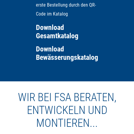
erste Bestellung durch den QR-
eine eigenes Zusatzmodul entwickelt, das dafür sorgt,
Code im Katalog
dass der Kugelhahn im Falle eines Stromausfalls in
eine definierte Position zurückfährt.
Download
Gesamtkatalog
Download
Bewässerungskatalog
WIR BEI FSA BERATEN,
ENTWICKELN UND
MONTIEREN...