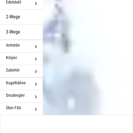
Edelstahl
2-Wege
3-Wege
Antriebe
Körper
Zubehör
Kugelhähne
Druckregler
Über FSA