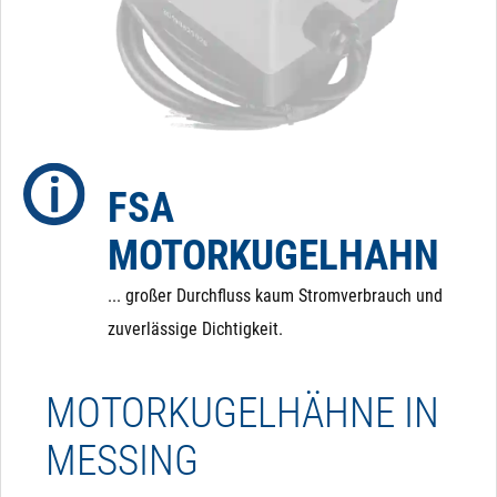
Ventil aber im Falle eines Stromausfalls in den
Ursprungszustand zurückschalten. Dafür haben wir
eine eigenes Zusatzmodul entwickelt, das dafür sorgt,
dass der Kugelhahn im Falle eines Stromausfalls in
eine definierte Position zurückfährt.
FSA
MOTORKUGELHAHN
... großer Durchfluss kaum Stromverbrauch und
zuverlässige Dichtigkeit.
MOTORKUGELHÄHNE IN
MESSING