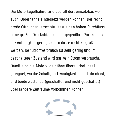
Druckhaltung in beiden Richtungen: Magnetventile
Die Motorkugelhähne sind überall dort einsetzbar, wo
halten Differenzdruck nur in Flussrichtung. Entsteht ein
auch Kugelhähne eingesetzt werden können. Der recht
Gegendruck, der höher, als der Eingangsdruck ist (z.B.
große Öffnungsquerschnitt lässt einen hohen Durchfluss
nach dem Befüllen eines Behälters), drückt dieser das
ohne großen Druckabfall zu und gegenüber Partikeln ist
Magnetventil wieder auf. Der Kugelhahn hingegen ist
die Anfälligkeit gering, sofern diese nicht zu groß
nach Betätigung in beiden Richtungen dicht.
werden. Der Stromverbrauch ist sehr gering und im
Unterdruck: Bei Unterdruck (Saugen auf der
geschalteten Zustand wird gar kein Strom verbraucht.
Ausgangsseite) wird die Funktion schwer vorhersagbar.
Damit sind die Motorkugelhähne überall dort ideal
Besonders bei NO-Magnetventilen kann es durchaus
geeignet, wo die Schaltgeschwindigkeit nicht kritisch ist,
passieren, dass ein Unterdruck auf der Ausgangsseite
und beide Zustände (geschaltet und nicht geschaltet)
die Membrane nach unten zieht und das Ventil
über längere Zeiträume vorkommen können.
unbeabsichtigt schließt
Manuelle (Not)Betätigung: Das Magnetventil wird
Kondensator
ausschließlich durch Magnetkraft geschlossen und