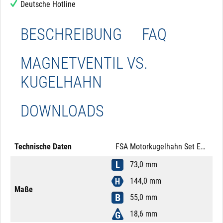
Deutsche Hotline
BESCHREIBUNG
FAQ
MAGNETVENTIL VS.
KUGELHAHN
DOWNLOADS
Technische Daten
FSA Motorkugelhahn Set Edelstahl 316 1/2" 12V DC Auf-/Zu Mutter Messing LED M12x1 5-Pol Spannungssignal
73,0 mm
144,0 mm
Maße
55,0 mm
18,6 mm