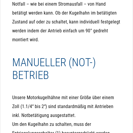
Notfall – wie bei einem Stromausfall – von Hand
betätigt werden kann. Ob der Kugelhahn im betätigten
Zustand auf oder zu schaltet, kann individuell festgelegt
werden indem der Antrieb einfach um 90° gedreht
montiert wird.
MANUELLER (NOT-)
BETRIEB
Analogansteuerung
Pro Kugelhahn
Die Variante mit Analogansteuerung ist dafür gedacht,
Sehr geringer Stromverbrauch: ca. 3-5 Watt, jeweils nur
den Kugelhahn gezielt auf eine bestimmte Stellung (z.B.
10 Sekunden pro Schaltvorgang
Unsere Motorkugelhähne mit einer Größe über einem
50% geöffnet) zu fahren. Dazu verfügt sie je nach Typ
Zoll (1.1/4“ bis 2“) sind standardmäßig mit Antrieben
über 4-5 Adern, von denen 2 Adern mit "+" bzw. "L" und "-
Großer Durchfluss: Es steht die komplette Bohrung zur
inkl. Notbetätigung ausgestattet.
" bzw. "N" den Antrieb permanent mit Strom versorgen.
Verfügung
Um den Kugelhahn zu schalten, muss der
Eine weitere Ader ist als Eingang mit 0 (2) bis 10 V