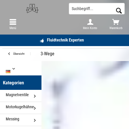
Menü
Mein Konto
Warenkorb
Fluidtechnik Experten
3-Wege
Übersicht
DE
Kategorien
Magnetventile
Motorkugelhähne
Messing