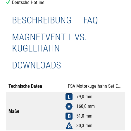
Deutsche Hotline
BESCHREIBUNG
FAQ
MAGNETVENTIL VS.
KUGELHAHN
DOWNLOADS
Technische Daten
FSA Motorkugelhahn Set Edelstahl 316 1" 12V DC Auf-/Zu Mutter Messing LED M12x1 5-Pol Spannungssignal
79,0 mm
160,0 mm
Maße
51,0 mm
30,3 mm