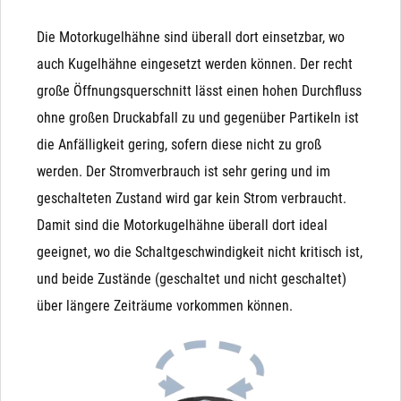
Druckhaltung in beiden Richtungen: Magnetventile
Die Motorkugelhähne sind überall dort einsetzbar, wo
halten Differenzdruck nur in Flussrichtung. Entsteht ein
auch Kugelhähne eingesetzt werden können. Der recht
Gegendruck, der höher, als der Eingangsdruck ist (z.B.
große Öffnungsquerschnitt lässt einen hohen Durchfluss
nach dem Befüllen eines Behälters), drückt dieser das
ohne großen Druckabfall zu und gegenüber Partikeln ist
Magnetventil wieder auf. Der Kugelhahn hingegen ist
die Anfälligkeit gering, sofern diese nicht zu groß
nach Betätigung in beiden Richtungen dicht.
werden. Der Stromverbrauch ist sehr gering und im
Unterdruck: Bei Unterdruck (Saugen auf der
geschalteten Zustand wird gar kein Strom verbraucht.
Ausgangsseite) wird die Funktion schwer vorhersagbar.
Damit sind die Motorkugelhähne überall dort ideal
Besonders bei NO-Magnetventilen kann es durchaus
geeignet, wo die Schaltgeschwindigkeit nicht kritisch ist,
passieren, dass ein Unterdruck auf der Ausgangsseite
und beide Zustände (geschaltet und nicht geschaltet)
die Membrane nach unten zieht und das Ventil
über längere Zeiträume vorkommen können.
unbeabsichtigt schließt
Manuelle (Not)Betätigung: Das Magnetventil wird
Kondensator
ausschließlich durch Magnetkraft geschlossen und
Unsere Variante mit Kondensator ist ideal geeignet für