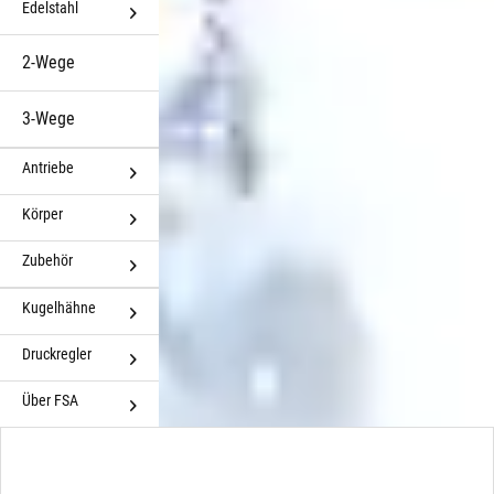
Edelstahl
2-Wege
3-Wege
Antriebe
Körper
Zubehör
Kugelhähne
Druckregler
Über FSA