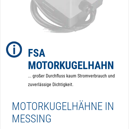
Ventil aber im Falle eines Stromausfalls in den
Ursprungszustand zurückschalten. Dafür haben wir
eine eigenes Zusatzmodul entwickelt, das dafür sorgt,
dass der Kugelhahn im Falle eines Stromausfalls in
eine definierte Position zurückfährt.
FSA
MOTORKUGELHAHN
... großer Durchfluss kaum Stromverbrauch und
zuverlässige Dichtigkeit.
MOTORKUGELHÄHNE IN
MESSING