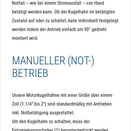
Notfall – wie bei einem Stromausfall – von Hand
betätigt werden kann. Ob der Kugelhahn im betätigten
Zustand auf oder zu schaltet, kann individuell festgelegt
werden indem der Antrieb einfach um 90° gedreht
montiert wird.
MANUELLER (NOT-)
BETRIEB
Analogansteuerung
Pro Kugelhahn
Die Variante mit Analogansteuerung ist dafür gedacht,
Sehr geringer Stromverbrauch: ca. 3-5 Watt, jeweils nur
den Kugelhahn gezielt auf eine bestimmte Stellung (z.B.
10 Sekunden pro Schaltvorgang
Unsere Motorkugelhähne mit einer Größe über einem
50% geöffnet) zu fahren. Dazu verfügt sie je nach Typ
Zoll (1.1/4“ bis 2“) sind standardmäßig mit Antrieben
über 4-5 Adern, von denen 2 Adern mit "+" bzw. "L" und "-
Großer Durchfluss: Es steht die komplette Bohrung zur
inkl. Notbetätigung ausgestattet.
" bzw. "N" den Antrieb permanent mit Strom versorgen.
Verfügung
Um den Kugelhahn zu schalten, muss der
Eine weitere Ader ist als Eingang mit 0 (2) bis 10 V
Entriegelungsschalter (1) heruntergedrückt werden.
3-Wege Variante verfügbar: Für Umschaltvorgänge