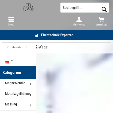
Menü
Mein Konto
Warenkorb
Fluidtechnik Experten
2-Wege
Übersicht
DE
Kategorien
Magnetventile
Motorkugelhähne
Messing