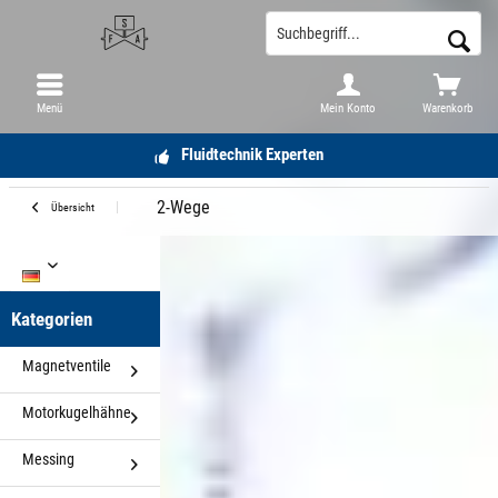
Menü
Mein Konto
Warenkorb
Fluidtechnik Experten
2-Wege
Übersicht
DE
Kategorien
Magnetventile
Motorkugelhähne
Messing