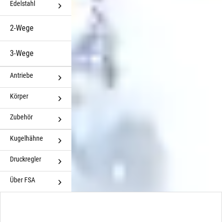
Edelstahl
2-Wege
3-Wege
Antriebe
Körper
Zubehör
Kugelhähne
Druckregler
Über FSA