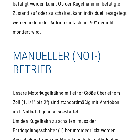
betätigt werden kann. Ob der Kugelhahn im betätigten
Zustand auf oder zu schaltet, kann individuell festgelegt
werden indem der Antrieb einfach um 90° gedreht
montiert wird.
MANUELLER (NOT-)
BETRIEB
Analogansteuerung
Pro Kugelhahn
Die Variante mit Analogansteuerung ist dafür gedacht,
Sehr geringer Stromverbrauch: ca. 3-5 Watt, jeweils nur
den Kugelhahn gezielt auf eine bestimmte Stellung (z.B.
10 Sekunden pro Schaltvorgang
Unsere Motorkugelhähne mit einer Größe über einem
50% geöffnet) zu fahren. Dazu verfügt sie je nach Typ
Zoll (1.1/4“ bis 2“) sind standardmäßig mit Antrieben
über 4-5 Adern, von denen 2 Adern mit "+" bzw. "L" und "-
Großer Durchfluss: Es steht die komplette Bohrung zur
inkl. Notbetätigung ausgestattet.
" bzw. "N" den Antrieb permanent mit Strom versorgen.
Verfügung
Um den Kugelhahn zu schalten, muss der
Eine weitere Ader ist als Eingang mit 0 (2) bis 10 V
Entriegelungsschalter (1) heruntergedrückt werden.
3-Wege Variante verfügbar: Für Umschaltvorgänge
gedacht und je nach Typ eine zusätzliche für 4 bis 20
Anschließend kann der Motorkugelhahn mithilfe des