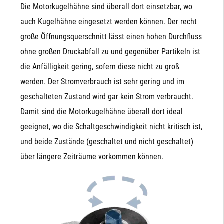
Die Motorkugelhähne sind überall dort einsetzbar, wo
halten Differenzdruck nur in Flussrichtung. Entsteht ein
auch Kugelhähne eingesetzt werden können. Der recht
Gegendruck, der höher, als der Eingangsdruck ist (z.B.
große Öffnungsquerschnitt lässt einen hohen Durchfluss
nach dem Befüllen eines Behälters), drückt dieser das
ohne großen Druckabfall zu und gegenüber Partikeln ist
Magnetventil wieder auf. Der Kugelhahn hingegen ist
die Anfälligkeit gering, sofern diese nicht zu groß
nach Betätigung in beiden Richtungen dicht.
werden. Der Stromverbrauch ist sehr gering und im
Unterdruck: Bei Unterdruck (Saugen auf der
geschalteten Zustand wird gar kein Strom verbraucht.
Ausgangsseite) wird die Funktion schwer vorhersagbar.
Damit sind die Motorkugelhähne überall dort ideal
Besonders bei NO-Magnetventilen kann es durchaus
geeignet, wo die Schaltgeschwindigkeit nicht kritisch ist,
passieren, dass ein Unterdruck auf der Ausgangsseite
und beide Zustände (geschaltet und nicht geschaltet)
die Membrane nach unten zieht und das Ventil
über längere Zeiträume vorkommen können.
unbeabsichtigt schließt
Manuelle (Not)Betätigung: Das Magnetventil wird
Kondensator
ausschließlich durch Magnetkraft geschlossen und
Unsere Variante mit Kondensator ist ideal geeignet für
geöffnet (bzw. durch die Feder, die der Magnetkraft