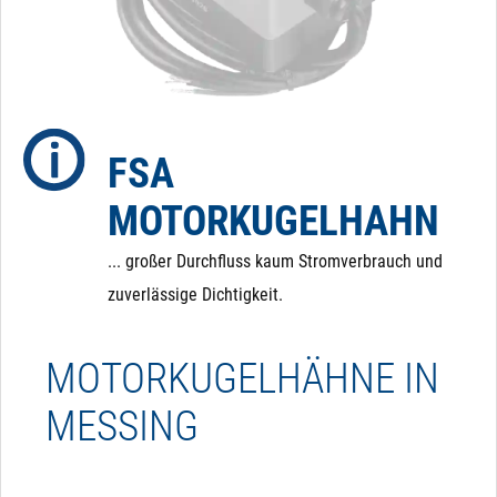
Ursprungszustand zurückschalten. Dafür haben wir
eine eigenes Zusatzmodul entwickelt, das dafür sorgt,
dass der Kugelhahn im Falle eines Stromausfalls in
eine definierte Position zurückfährt.
FSA
MOTORKUGELHAHN
... großer Durchfluss kaum Stromverbrauch und
zuverlässige Dichtigkeit.
MOTORKUGELHÄHNE IN
MESSING