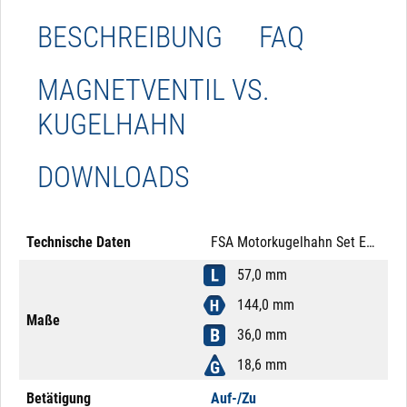
BESCHREIBUNG
FAQ
MAGNETVENTIL VS.
KUGELHAHN
DOWNLOADS
Technische Daten
FSA Motorkugelhahn Set Edelstahl 304 1/2" 24V DC Auf-/Zu Mutter Edelstahl
57,0 mm
144,0 mm
Maße
36,0 mm
18,6 mm
Betätigung
Auf-/Zu