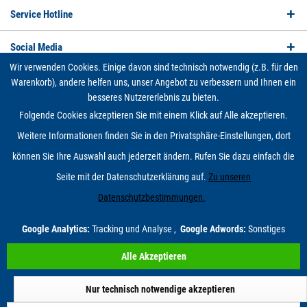
Service Hotline
Social Media
Wir verwenden Cookies. Einige davon sind technisch notwendig (z.B. für den
Unsere Zahlungsarten
Warenkorb), andere helfen uns, unser Angebot zu verbessern und Ihnen ein
besseres Nutzererlebnis zu bieten.
Wir versenden mit
Folgende Cookies akzeptieren Sie mit einem Klick auf Alle akzeptieren.
Weitere Informationen finden Sie in den Privatsphäre-Einstellungen, dort
Cookie-Einstellungen
Qualitäts- und Umweltmanagement
Kontakt
können Sie Ihre Auswahl auch jederzeit ändern. Rufen Sie dazu einfach die
Newsletter eintragen/austragen
Versand und Zahlungsbedingungen
Widerrufsrecht
Datenschutz
AGB
Impressum
Seite mit der Datenschutzerklärung auf.
Zu unseren
* Alle Preise inkl. gesetzl. Mehrwertsteuer zzgl.
Versandkosten
und ggf.
Datenschutzbestimmungen.
Nachnahmegebühren, wenn nicht anders beschrieben
© 2026 fsa-valve Onlineshop - All Rights Reserved. Theme by
ThemeWare®
Google Analytics:
Tracking und Analyse ,
Google Adwords:
Sonstiges
Alle Akzeptieren
Select Language
▼
Nur technisch notwendige akzeptieren