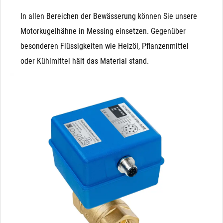
In allen Bereichen der Bewässerung können Sie unsere
Motorkugelhähne in Messing einsetzen. Gegenüber
besonderen Flüssigkeiten wie Heizöl, Pflanzenmittel
oder Kühlmittel hält das Material stand.
Pro Kugelhahn
Sehr geringer Stromverbrauch: ca. 3-5 Watt, jeweils nur
10 Sekunden pro Schaltvorgang
Großer Durchfluss: Es steht die komplette Bohrung zur
Verfügung