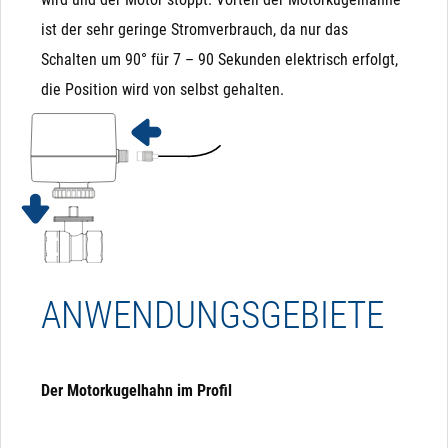
benötigt wenig Platz
ist der sehr geringe Stromverbrauch, da nur das
Schalten um 90° für 7 – 90 Sekunden elektrisch erfolgt,
AUSSCHLUSSKRITERIEN FÜR
die Position wird von selbst gehalten.
MAGNETVENTILE
Wenn eines dieser Kriterien bei Ihnen kritisch ist, sollten
sie keine Magnetventile verwenden und lieber auf
elektrische Kugelhähne ausweichen:
ANWENDUNGSGEBIETE
Partikel im Medium: Schmutz, Sand, Äste, ... können
sich zwischen Membrane und Sitz setzen und sorgen
dafür, dass das Ventil nicht mehr ausreichend dicht
Der Motorkugelhahn im Profil
schließt. Daher bitte immer einen Filter davor
verbauen, wenn Partikel zu befürchten sind.