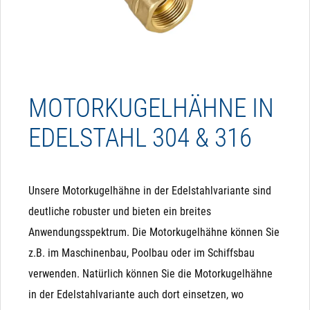
3-Wege Variante verfügbar: Für Umschaltvorgänge
Manuelle (Not)Betätigung: Man kann den Kopf von
Hand abschrauben und mit einer Zange das Ventil
beliebig von Hand bewegen
MOTORKUGELHÄHNE IN
EDELSTAHL 304 & 316
AUSSCHLUSSKRITERIEN FÜR
KUGELHÄHNE
Unsere Motorkugelhähne in der Edelstahlvariante sind
Schnelles Schalten: Der Kugelhahn benötigt zum
deutliche robuster und bieten ein breites
Schalten ca. 10-15 Sekunden, bis er vollständig offen
Anwendungsspektrum. Die Motorkugelhähne können Sie
bzw. vollständig geschlossen ist.
z.B. im Maschinenbau, Poolbau oder im Schiffsbau
Sicherheit bei Stromausfall: Ein Nachteil der
verwenden. Natürlich können Sie die Motorkugelhähne
Kugelhähne ist, dass sie zum Schalten stets eine
in der Edelstahlvariante auch dort einsetzen, wo