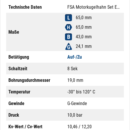
Technische Daten
FSA Motorkugelhahn Set Edelstahl 304 3/4" 9 - 28V AC/DC Auf-/Zu Mutter Edelstahl M12x1 8-Pol Potentialfrei
65,0 mm
65,0 mm
Maße
43,0 mm
24,1 mm
Betätigung
Auf-/Zu
Schaltzeit
8 Sek
Bohrungsdurchmesser
19,0 mm
Temperatur
-30° bis 120° C
Gewinde
G-Gewinde
Druck
10,0 bar
Kv-Wert / Cv-Wert
10,46 / 12,20