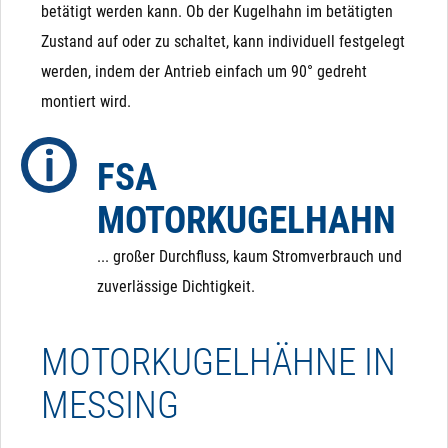
ausschließlich durch Magnetkraft geschlossen und
betätigt werden kann. Ob der Kugelhahn im betätigten
geöffnet (bzw. durch die Feder, die der Magnetkraft
Zustand auf oder zu schaltet, kann individuell festgelegt
entgegen wirkt). Das bedeutet, dass ein Magnetventil
werden, indem der Antrieb einfach um 90° gedreht
von Hand (bei Stromausfall) nicht betätigt werden
montiert wird.
kann! Auch ist es nicht möglich, ein NC (stromlos
geschlossenes) Magnetventil auf ein NO (stromlos
FSA
offenes) Magnetventil umzubauen, da die integrierte
MOTORKUGELHAHN
Feder in eine andere Richtung wirkt.
... großer Durchfluss, kaum Stromverbrauch und
zuverlässige Dichtigkeit.
MOTORKUGELHÄHNE IN
MESSING