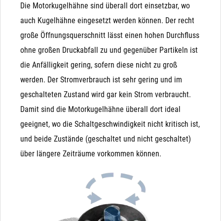
Die Motorkugelhähne sind überall dort einsetzbar, wo
3-Wege-Umschalt-Ventile: Wenn Sie eine Umschaltung
auch Kugelhähne eingesetzt werden können. Der recht
(3-Wege-Ventil) benötigen, sollten Sie 3-Wege-
große Öffnungsquerschnitt lässt einen hohen Durchfluss
Kugelhähne verwenden. Alternativ können Sie 2
ohne großen Druckabfall zu und gegenüber Partikeln ist
Magnetventile mit einem T-Stück so verbauen, dass Sie
die Anfälligkeit gering, sofern diese nicht zu groß
ein 3-Wege-Ventil simulieren
werden. Der Stromverbrauch ist sehr gering und im
Lange Einschaltdauern: Der Kopf des Magnetventils
geschalteten Zustand wird gar kein Strom verbraucht.
benötigt während der kompletten Betätigung Strom. Da
Damit sind die Motorkugelhähne überall dort ideal
die Leistung zum Öffnen aber nur kurz benötigt wird,
geeignet, wo die Schaltgeschwindigkeit nicht kritisch ist,
wird diese anschließend in Form von Wärme frei. Das
und beide Zustände (geschaltet und nicht geschaltet)
Resultat: Der Kopf wird sehr warm (bis zu 70°C) und
über längere Zeiträume vorkommen können.
benötigt die komplette Zeit Strom. Wenn Sie also ein
Ventil benötigen, dass nur selten schaltet und dann
lange in der Stellung bleibt, sollten Sie den Kugelhahn
wählen.