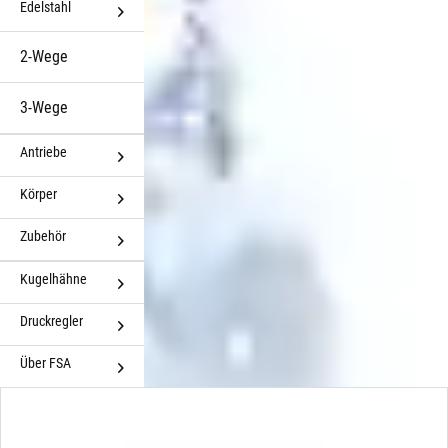
Edelstahl
2-Wege
3-Wege
Antriebe
Körper
Zubehör
Kugelhähne
Druckregler
Über FSA