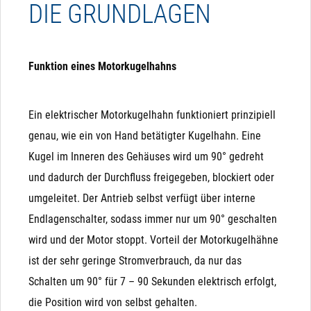
DIE GRUNDLAGEN
mithilfe einer drehbaren Kugel mit einer Bohrung
steuert. Sie können mit einem Handgriff bedient
Wenn eines dieser Kriterien bei Ihnen kritisch ist, sollten
werden oder mit einem elektrischen oder
sie keine Magnetventile verwenden und lieber auf
Funktion eines Motorkugelhahns
pneumatischen Antrieb automatisiert werden.
elektrische Kugelhähne ausweichen:
Ein elektrischer Motorkugelhahn funktioniert prinzipiell
Partikel im Medium: Schmutz, Sand, Äste, ... können
genau, wie ein von Hand betätigter Kugelhahn. Eine
sich zwischen Membrane und Sitz setzen und sorgen
Kugel im Inneren des Gehäuses wird um 90° gedreht
dafür, dass das Ventil nicht mehr ausreichend dicht
und dadurch der Durchfluss freigegeben, blockiert oder
schließt. Daher bitte immer einen Filter davor
umgeleitet. Der Antrieb selbst verfügt über interne
verbauen, wenn Partikel zu befürchten sind.
Endlagenschalter, sodass immer nur um 90° geschalten
Richtungskontrolle
3-Wege-Umschalt-Ventile: Wenn Sie eine Umschaltung
wird und der Motor stoppt. Vorteil der Motorkugelhähne
Die Variante Richtungskontrolle benötigt ebenfalls 3
(3-Wege-Ventil) benötigen, sollten Sie 3-Wege-
ist der sehr geringe Stromverbrauch, da nur das
Adern, wobei hier nur "-" oder "N" permanent anliegen
Kugelhähne verwenden. Alternativ können Sie 2
Schalten um 90° für 7 – 90 Sekunden elektrisch erfolgt,
muss. Um den Antrieb in die eine oder die andere
Magnetventile mit einem T-Stück so verbauen, dass Sie
die Position wird von selbst gehalten.