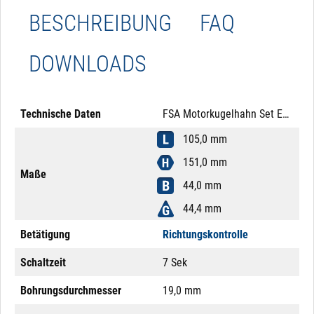
BESCHREIBUNG
FAQ
DOWNLOADS
Technische Daten
FSA Motorkugelhahn Set Edelstahl 316 DN20 24V DC Richtungskontrolle Mutter Messing
105,0 mm
151,0 mm
Maße
44,0 mm
44,4 mm
Betätigung
Richtungskontrolle
Schaltzeit
7 Sek
Bohrungsdurchmesser
19,0 mm