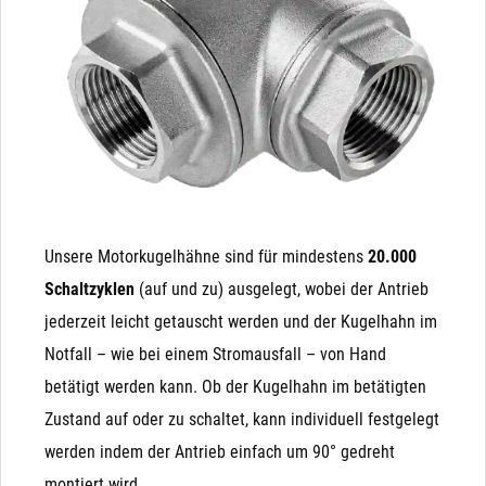
geschlossenes) Magnetventil auf ein NO (stromlos
Kugelhahn die 90° bis zum Endanschlag und der
offenes) Magnetventil umzubauen, da die integrierte
Kondensator wird parallel aufgeladen. Wenn der Strom
Feder in eine andere Richtung wirkt.
abgeschalten wird (oder ausfällt), fährt der Antrieb mit
der Energie des geladenen Kondensators (ähnlich einer
Batterie) von Alleine zurück.
Unsere Motorkugelhähne sind für mindestens
20.000
Schaltzyklen
(auf und zu) ausgelegt, wobei der Antrieb
jederzeit leicht getauscht werden und der Kugelhahn im
Notfall – wie bei einem Stromausfall – von Hand
betätigt werden kann. Ob der Kugelhahn im betätigten
Zustand auf oder zu schaltet, kann individuell festgelegt
werden indem der Antrieb einfach um 90° gedreht
montiert wird.