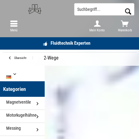
Menü
Mein Konto
Warenkorb
Fluidtechnik Experten
2-Wege
Übersicht
DE
Kategorien
Magnetventile
Motorkugelhähne
Messing