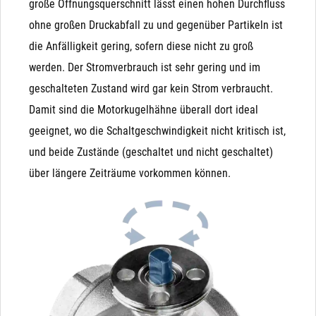
große Öffnungsquerschnitt lässt einen hohen Durchfluss
nach dem Befüllen eines Behälters), drückt dieser das
ohne großen Druckabfall zu und gegenüber Partikeln ist
Magnetventil wieder auf. Der Kugelhahn hingegen ist
die Anfälligkeit gering, sofern diese nicht zu groß
nach Betätigung in beiden Richtungen dicht.
werden. Der Stromverbrauch ist sehr gering und im
Unterdruck: Bei Unterdruck (Saugen auf der
geschalteten Zustand wird gar kein Strom verbraucht.
Ausgangsseite) wird die Funktion schwer vorhersagbar.
Damit sind die Motorkugelhähne überall dort ideal
Besonders bei NO-Magnetventilen kann es durchaus
geeignet, wo die Schaltgeschwindigkeit nicht kritisch ist,
passieren, dass ein Unterdruck auf der Ausgangsseite
und beide Zustände (geschaltet und nicht geschaltet)
die Membrane nach unten zieht und das Ventil
über längere Zeiträume vorkommen können.
unbeabsichtigt schließt
Manuelle (Not)Betätigung: Das Magnetventil wird
Kondensator
ausschließlich durch Magnetkraft geschlossen und
Unsere Variante mit Kondensator ist ideal geeignet für
geöffnet (bzw. durch die Feder, die der Magnetkraft
Einsatzzwecke, in denen der Kugelhahn bei Stromausfall
entgegen wirkt). Das bedeutet, dass ein Magnetventil
zurückfahren muss. Der Antrieb verfügt nur über 2 Adern
von Hand (bei Stromausfall) nicht betätigt werden
("+" bzw. "L" und "-" bzw. "N") und wird mit einem Schalter