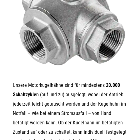
kann! Auch ist es nicht möglich, ein NC (stromlos
sehr einfach angesteuert. Wenn Strom anliegt, fährt der
geschlossenes) Magnetventil auf ein NO (stromlos
Kugelhahn die 90° bis zum Endanschlag und der
offenes) Magnetventil umzubauen, da die integrierte
Kondensator wird parallel aufgeladen. Wenn der Strom
Feder in eine andere Richtung wirkt.
abgeschalten wird (oder ausfällt), fährt der Antrieb mit
der Energie des geladenen Kondensators (ähnlich einer
Batterie) von Alleine zurück.
Unsere Motorkugelhähne sind für mindestens
20.000
Schaltzyklen
(auf und zu) ausgelegt, wobei der Antrieb
jederzeit leicht getauscht werden und der Kugelhahn im
Notfall – wie bei einem Stromausfall – von Hand
betätigt werden kann. Ob der Kugelhahn im betätigten
Zustand auf oder zu schaltet, kann individuell festgelegt