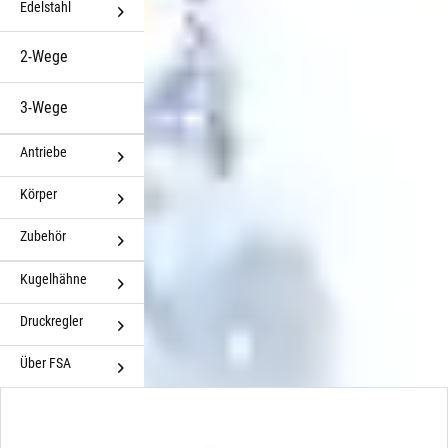
Edelstahl
2-Wege
3-Wege
Antriebe
Körper
Zubehör
Kugelhähne
Druckregler
Über FSA