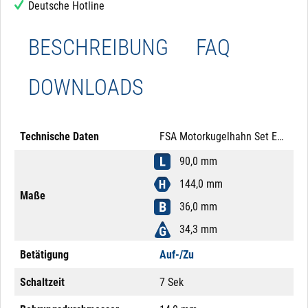
Deutsche Hotline
BESCHREIBUNG
FAQ
DOWNLOADS
Technische Daten
FSA Motorkugelhahn Set Edelstahl 316 DN15 12V DC Auf-/Zu Mutter Messing LED M12x1 5-Pol Spannungssignal
90,0 mm
144,0 mm
Maße
36,0 mm
34,3 mm
Betätigung
Auf-/Zu
Schaltzeit
7 Sek