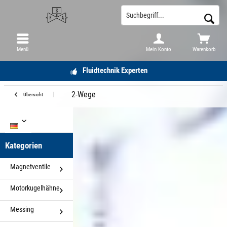
Menü
Mein Konto
Warenkorb
Fluidtechnik Experten
2-Wege
Übersicht
DE
Kategorien
Magnetventile
Motorkugelhähne
Messing