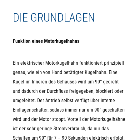
werden.
Durchfluss einer Flüssigkeit oder eines Gases
MAGNETVENTILE
DIE GRUNDLAGEN
mithilfe einer drehbaren Kugel mit einer Bohrung
steuert. Sie können mit einem Handgriff bedient
Wenn eines dieser Kriterien bei Ihnen kritisch ist, sollten
werden oder mit einem elektrischen oder
sie keine Magnetventile verwenden und lieber auf
Funktion eines Motorkugelhahns
pneumatischen Antrieb automatisiert werden.
elektrische Kugelhähne ausweichen:
Ein elektrischer Motorkugelhahn funktioniert prinzipiell
Partikel im Medium: Schmutz, Sand, Äste, ... können
genau, wie ein von Hand betätigter Kugelhahn. Eine
sich zwischen Membrane und Sitz setzen und sorgen
Kugel im Inneren des Gehäuses wird um 90° gedreht
dafür, dass das Ventil nicht mehr ausreichend dicht
und dadurch der Durchfluss freigegeben, blockiert oder
schließt. Daher bitte immer einen Filter davor
umgeleitet. Der Antrieb selbst verfügt über interne
verbauen, wenn Partikel zu befürchten sind.
Endlagenschalter, sodass immer nur um 90° geschalten
Richtungskontrolle
3-Wege-Umschalt-Ventile: Wenn Sie eine Umschaltung
wird und der Motor stoppt. Vorteil der Motorkugelhähne
Die Variante Richtungskontrolle benötigt ebenfalls 3
(3-Wege-Ventil) benötigen, sollten Sie 3-Wege-
ist der sehr geringe Stromverbrauch, da nur das
Adern, wobei hier nur "-" oder "N" permanent anliegen
Kugelhähne verwenden. Alternativ können Sie 2
Schalten um 90° für 7 – 90 Sekunden elektrisch erfolgt,