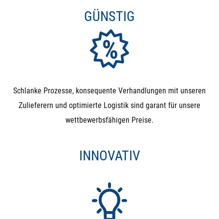
(3-Wege-Ventil) benötigen, sollten Sie 3-Wege-
GÜNSTIG
Kugelhähne verwenden. Alternativ können Sie 2
Magnetventile mit einem T-Stück so verbauen, dass Sie
ein 3-Wege-Ventil simulieren.
Lange Einschaltdauern: Der Kopf des Magnetventils
benötigt während der kompletten Betätigung Strom. Da
Schlanke Prozesse, konsequente Verhandlungen mit unseren
die Leistung zum Öffnen aber nur kurz benötigt wird,
Zulieferern und optimierte Logistik sind garant für unsere
wird diese anschließend in Form von Wärme frei. Das
wettbewerbsfähigen Preise.
Resultat: Der Kopf wird sehr warm (bis zu 70°C) und
benötigt die komplette Zeit Strom. Wenn Sie also ein
INNOVATIV
Ventil benötigen, dass nur selten schaltet und dann
lange in der Stellung bleibt, sollten Sie den Kugelhahn
wählen.
Druckhaltung in beiden Richtungen: Magnetventile