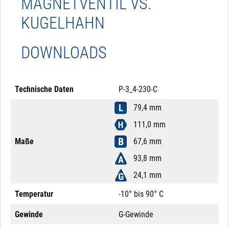
MAGNETVENTIL VS.
KUGELHAHN
DOWNLOADS
Technische Daten
P-3_4-230-C
79,4 mm
111,0 mm
Maße
67,6 mm
93,8 mm
24,1 mm
Temperatur
-10° bis 90° C
Gewinde
G-Gewinde