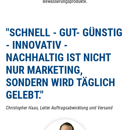
Bewässerungsprodukte.
entgegenwirkt). Das bedeutet, dass ein Magnetventil
von Hand (bei Stromausfall) nicht betätigt werden
kann! Auch ist es nicht möglich, ein NC (stromlos
"SCHNELL - GUT- GÜNSTIG
geschlossenes) Magnetventil auf ein NO (stromlos
offenes) Magnetventil umzubauen, da die integrierte
- INNOVATIV -
Feder in eine andere Richtung wirkt.
NACHHALTIG IST NICHT
NUR MARKETING,
SONDERN WIRD TÄGLICH
GELEBT."
Christopher Haas, Leiter Auftragsabwicklung und Versand