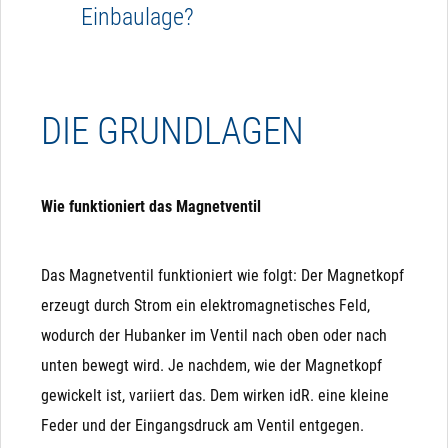
Edelstahl, speziell mit EPDM-Dichtung, können im
Einbaulage?
Lebensmittelbereich, damit auch im
Die Einbaulage ist beliebig. Ideal ist ein
Trinkwasserbereich eingesetzt werden, allerdings
horizontaler Einbau, bei allen anderen Varianten
nur, wenn dieses nicht in Kontakt mit dem
DIE GRUNDLAGEN
kann es zu einem Brummen im Ventil kommen,
öffentlichen Trinkwassernetz kommt.
das aber technisch unkritisch ist.
Wie funktioniert das Magnetventil
Das Magnetventil funktioniert wie folgt: Der Magnetkopf
erzeugt durch Strom ein elektromagnetisches Feld,
wodurch der Hubanker im Ventil nach oben oder nach
unten bewegt wird. Je nachdem, wie der Magnetkopf
gewickelt ist, variiert das. Dem wirken idR. eine kleine
Feder und der Eingangsdruck am Ventil entgegen.