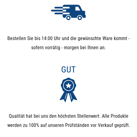
AUSSCHLUSSKRITERIEN FÜR
MAGNETVENTILE
Bestellen Sie bis 14:00 Uhr und die gewünschte Ware kommt -
Wenn eines dieser Kriterien bei Ihnen kritisch ist, sollten
sofern vorrätig - morgen bei Ihnen an.
Sie keine Magnetventile verwenden und lieber auf
elektrische Kugelhähne ausweichen:
GUT
Partikel im Medium: Schmutz, Sand, Äste, … können
sich zwischen Membrane und Sitz setzen und sorgen
dafür, dass das Ventil nicht mehr ausreichend dicht
schließt. Daher bitte immer einen Filter davor
Qualität hat bei uns den höchsten Stellenwert. Alle Produkte
verbauen, wenn Partikel zu befürchten sind.
werden zu 100% auf unseren Prüfständen vor Verkauf geprüft.
3-Wege-Umschalt-Ventile: Wenn Sie eine Umschaltung