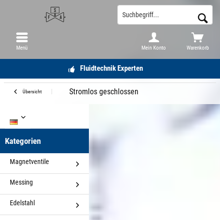
Menü
Mein Konto
Warenkorb
Fluidtechnik Experten
Stromlos geschlossen
Übersicht
DE
Kategorien
Magnetventile
Messing
Edelstahl