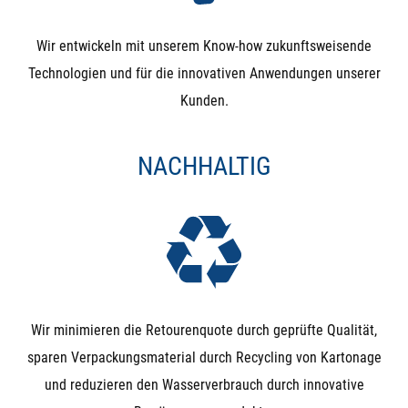
halten Differenzdruck nur in Flussrichtung. Entsteht ein
Gegendruck, der höher, als der Eingangsdruck ist (z.B.
Wir entwickeln mit unserem Know-how zukunftsweisende
nach dem Befüllen eines Behälters), drückt dieser das
Technologien und für die innovativen Anwendungen unserer
Magnetventil wieder auf. Der Kugelhahn hingegen ist
Kunden.
nach Betätigung in beiden Richtungen dicht.
NACHHALTIG
Unterdruck: Bei Unterdruck (Saugen auf der
Ausgangsseite) wird die Funktion schwer vorhersagbar.
Besonders bei NO-Magnetventilen kann es durchaus
passieren, dass ein Unterdruck auf der Ausgangsseite
die Membrane nach unten zieht und das Ventil
unbeabsichtigt schließt.
Wir minimieren die Retourenquote durch geprüfte Qualität,
Manuelle (Not)Betätigung: Das Magnetventil wird
sparen Verpackungsmaterial durch Recycling von Kartonage
ausschließlich durch Magnetkraft geschlossen und
und reduzieren den Wasserverbrauch durch innovative
geöffnet (bzw. durch die Feder, die der Magnetkraft