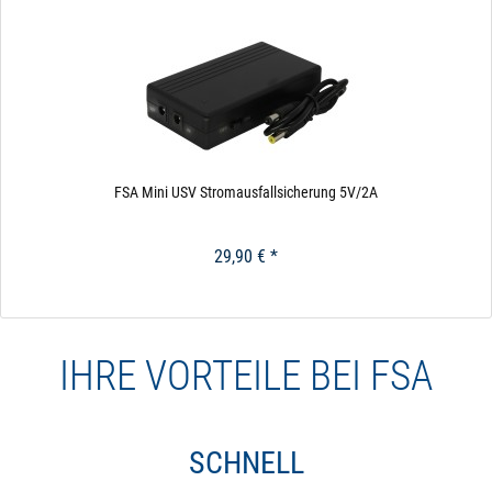
FSA Mini USV Stromausfallsicherung 5V/2A
29,90 € *
Pro Magnetventil
häufige Schaltzyklen: Magnetventil >500.000,
Kugelhahn > 20.000
IHRE VORTEILE BEI FSA
schnelles Schalten: Magnetventil 50 Millisekunden
benötigt wenig Platz
SCHNELL