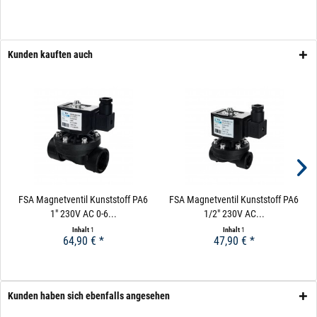
Es gibt bestimmte Faktoren, die für oder gegen den
Einsatz eines Magnetventils und elektrischen
Kunden kauften auch
Kugelhahns sprechen. Um das Thema übersichtlich zu
gestalten, finden Sie im oberen Bereich die Kriterien für
Magnetventile und die Ausschlusskriterien. Im nächsten
Abschnitt dann die Kriterien für und gegen elektrische
Kugelhähne.
FSA Magnetventil Kunststoff PA6
FSA Magnetventil Kunststoff PA6
1" 230V AC 0-6...
1/2" 230V AC...
Inhalt
1
Inhalt
1
64,90 € *
47,90 € *
Kunden haben sich ebenfalls angesehen