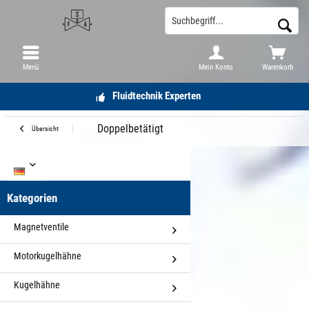
Menü
Mein Konto
Warenkorb
Fluidtechnik Experten
Doppelbetätigt
Übersicht
DE
Kategorien
Magnetventile
Motorkugelhähne
Kugelhähne