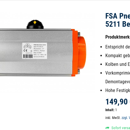
FSA Pne
5211 Be
Produktmer
Entspricht d
Kompakt geb
Kolben und 
Vorkomprimie
Demontagev
Hohe Festigk
149,90 
Inhalt:
1
inkl. MwSt.
zzgl.
Sofort versan