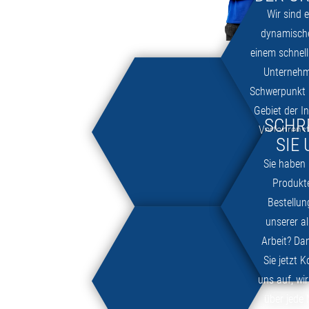
Wir sind 
dynamisch
einem schnel
Unternehm
Schwerpunkt 
Gebiet der I
SCHR
Verfahrens
SIE 
dem Zuku
Sie haben
sparsame B
Produkte
Bestellun
unserer al
Arbeit? D
Sie jetzt 
uns auf, wi
über jede 