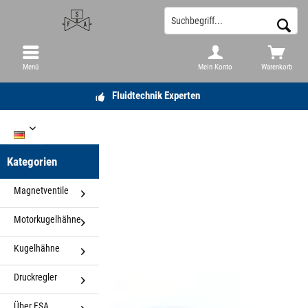
Menü
Mein Konto
Warenkorb
Fluidtechnik Experten
DE
Kategorien
Magnetventile
Motorkugelhähne
Kugelhähne
Druckregler
Über FSA