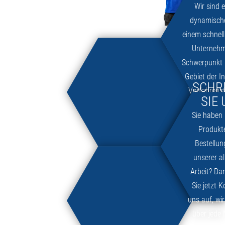
Wir sind 
dynamisch
einem schnel
Unternehm
Schwerpunkt 
Gebiet der I
SCHR
Verfahrens
SIE 
dem Zuku
Sie haben
sparsame B
Produkte
Bestellun
unserer al
Arbeit? D
Sie jetzt 
uns auf, wi
über jede 