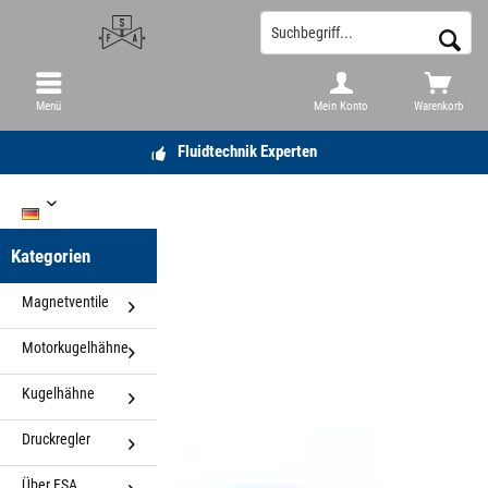
Menü
Mein Konto
Warenkorb
Fluidtechnik Experten
DE
Kategorien
Magnetventile
Motorkugelhähne
Kugelhähne
Druckregler
Über FSA