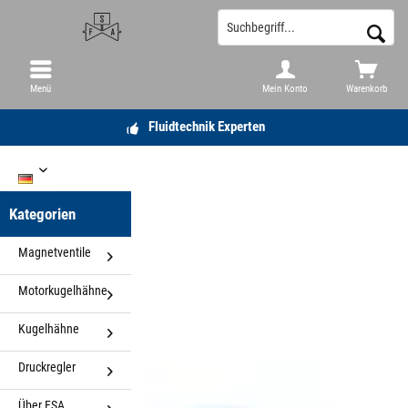
Menü
Mein Konto
Warenkorb
Fluidtechnik Experten
DE
Kategorien
Magnetventile
Motorkugelhähne
Kugelhähne
Druckregler
Über FSA