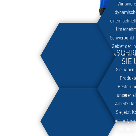
Wir sind 
dynamisch
einem schnel
Unternehm
Schwerpunkt 
Gebiet der I
SCHR
Verfahrens
SIE 
dem Zuku
Sie haben
sparsame B
Produkte
Bestellun
unserer al
Arbeit? D
Sie jetzt 
uns auf, wi
über jede 