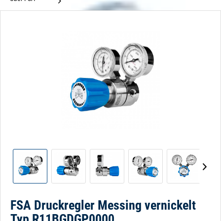
FSA Druckregler Messing vernickelt
Typ R11BGDGP0000